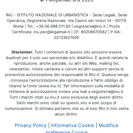
INU - ISTITUTO NAZIONALE DI URBANISTICA - Sede Legale, Sede
Operativa, Segreteria Nazionale: Via Castro dei Volsci 14 - 00179
Roma | Tel.: +39.06.688.011.90 | segreteria@inu.it | Posta
Certificata: inu.pec@legalmail.it | CF: 80206670582 | P.IVA:
02133621009
Disclaimer
; Tutti i contenuti di questo sito possono essere
duplicati per il solo uso personale e/o didattico. È quindi vietata la
riproduzione, anche parziale, su altri siti Web, mailing list,
newsletter, riviste cartacee e cdrom ed altri supporti senza la
preventiva autorizzazione dei responsabili di INU.it. Qualora venga
concessa l'autorizzazione alla riproduzione è fatto obbligo di
citarne la fonte (www.inu.it). Per informazioni sulla modalità di
richiesta di autorizzazione inviare una mail a segreteria@inu.it.
Tutti i marchi citati su inu.it sono esclusiva degli aventi diritto.
Detti marchi sono citati su questo sito a solo scopo di
comunicazione. Si dichiara pertanto che su di essi INU.it non vanta
alcun diritto.
Privacy Policy
|
Informativa Cookie
|
Modifica
preferenze Cookie