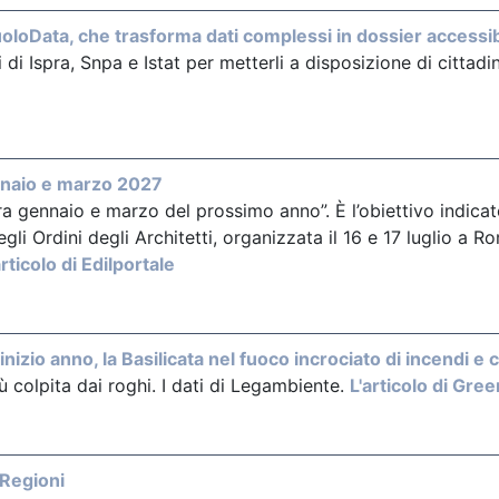
loData, che trasforma dati complessi in dossier accessib
i Ispra, Snpa e Istat per metterli a disposizione di cittadin
ennaio e marzo 2027
tra gennaio e marzo del prossimo anno”. È l’obiettivo indica
li Ordini degli Architetti, organizzata il 16 e 17 luglio a R
articolo di Edilportale
 inizio anno, la Basilicata nel fuoco incrociato di incendi e c
ù colpita dai roghi. I dati di Legambiente.
L'articolo di Gre
 Regioni