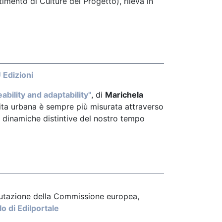
timento di Culture del Progetto), rileva in
U Edizioni
ability and adaptability"
, di
Marichela
 vita urbana è sempre più misurata attraverso
le dinamiche distintive del nostro tempo
valutazione della Commissione europea,
lo di Edilportale