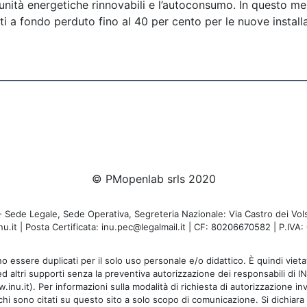
unità energetiche rinnovabili e l’autoconsumo. In questo mes
i a fondo perduto fino al 40 per cento per le nuove installaz
© PMopenlab srls 2020
de Legale, Sede Operativa, Segreteria Nazionale: Via Castro dei Volsc
u.it | Posta Certificata: inu.pec@legalmail.it | CF: 80206670582 | P.IV
o essere duplicati per il solo uso personale e/o didattico. È quindi vietat
 ed altri supporti senza la preventiva autorizzazione dei responsabili di I
inu.it). Per informazioni sulla modalità di richiesta di autorizzazione invi
rchi sono citati su questo sito a solo scopo di comunicazione. Si dichiara