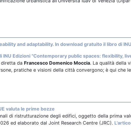
nificazione urbanistica all’Università Iuav di Venezia (Dipar
ability and adaptability. In download gratuito il libro di IN
i INU Edizioni "
Contemporary public spaces: flexibility, live
 diretta da
Francesco Domenico Moccia
. La qualità della
ersone, pratiche e visioni della città convergono; è qui che 
l’UE valuta le prime bozze
ali di ristrutturazione degli edifici, oggetto della prima 
 2026 ed elaborato dal Joint Research Centre (JRC).
L'artico