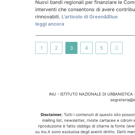
Nuovi bandi regionali per finanziare le Com
interventi che consentono di avere contribut
rinnovabili.
L'articolo di Green&Blue
leggi ancora
1
2
3
4
5
INU - ISTITUTO NAZIONALE DI URBANISTICA - Se
segreteria@in
Disclaimer
; Tutti i contenuti di questo sito posson
mailing list, newsletter, riviste cartacee e cdrom
riproduzione è fatto obbligo di citarne la fonte (www.
su inu.it sono esclusiva degli aventi diritto. Detti ma