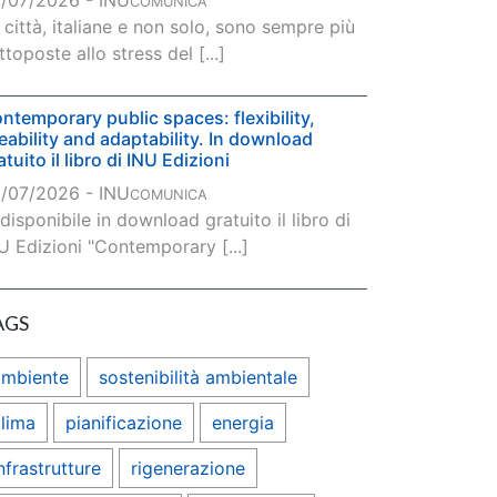
/07/2026 - INU
COMUNICA
 città, italiane e non solo, sono sempre più
ttoposte allo stress del [...]
ntemporary public spaces: flexibility,
veability and adaptability. In download
atuito il libro di INU Edizioni
/07/2026 - INU
COMUNICA
 disponibile in download gratuito il libro di
U Edizioni "Contemporary [...]
AGS
ambiente
sostenibilità ambientale
lima
pianificazione
energia
nfrastrutture
rigenerazione