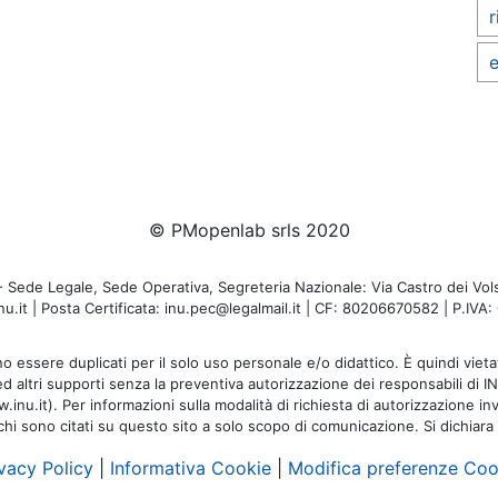
r
e
© PMopenlab srls 2020
de Legale, Sede Operativa, Segreteria Nazionale: Via Castro dei Volsc
u.it | Posta Certificata: inu.pec@legalmail.it | CF: 80206670582 | P.IV
o essere duplicati per il solo uso personale e/o didattico. È quindi vietat
 ed altri supporti senza la preventiva autorizzazione dei responsabili di I
inu.it). Per informazioni sulla modalità di richiesta di autorizzazione invi
rchi sono citati su questo sito a solo scopo di comunicazione. Si dichiara
vacy Policy
|
Informativa Cookie
|
Modifica preferenze Coo