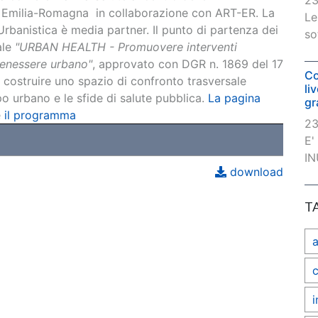
23
ne Emilia-Romagna in collaborazione con ART-ER. La
Le
 Urbanistica è media partner. Il punto di partenza dei
so
ale
"URBAN HEALTH - Promuovere interventi
l benessere urbano"
, approvato con DGR n. 1869 del 17
Co
costruire uno spazio di confronto trasversale
li
o urbano e le sfide di salute pubblica.
La pagina
gr
e
il programma
23
E'
IN
download
T
c
i