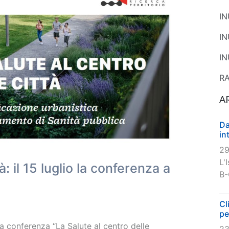
I
I
IN
R
A
Da
in
29
L'
à: il 15 luglio la conferenza a
B-
Cl
pe
la conferenza “La Salute al centro delle