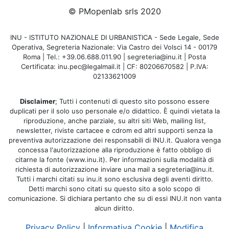
© PMopenlab srls 2020
INU - ISTITUTO NAZIONALE DI URBANISTICA - Sede Legale, Sede
Operativa, Segreteria Nazionale: Via Castro dei Volsci 14 - 00179
Roma | Tel.: +39.06.688.011.90 | segreteria@inu.it | Posta
Certificata: inu.pec@legalmail.it | CF: 80206670582 | P.IVA:
02133621009
Disclaimer
; Tutti i contenuti di questo sito possono essere
duplicati per il solo uso personale e/o didattico. È quindi vietata la
riproduzione, anche parziale, su altri siti Web, mailing list,
newsletter, riviste cartacee e cdrom ed altri supporti senza la
preventiva autorizzazione dei responsabili di INU.it. Qualora venga
concessa l'autorizzazione alla riproduzione è fatto obbligo di
citarne la fonte (www.inu.it). Per informazioni sulla modalità di
richiesta di autorizzazione inviare una mail a segreteria@inu.it.
Tutti i marchi citati su inu.it sono esclusiva degli aventi diritto.
Detti marchi sono citati su questo sito a solo scopo di
comunicazione. Si dichiara pertanto che su di essi INU.it non vanta
alcun diritto.
Privacy Policy
|
Informativa Cookie
|
Modifica