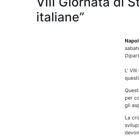
VIII Giornata di S
italiane”
Napol
sabato
Dipart
L’ VII
questi
Questa
per co
gli as
La cri
svilup
devon