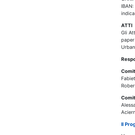
IBAN:
indica
ATTI
Gli At
paper 
Urbani
Respo
Comit
Fabiet
Rober
Comit
Alessa
Acier
Il Pr