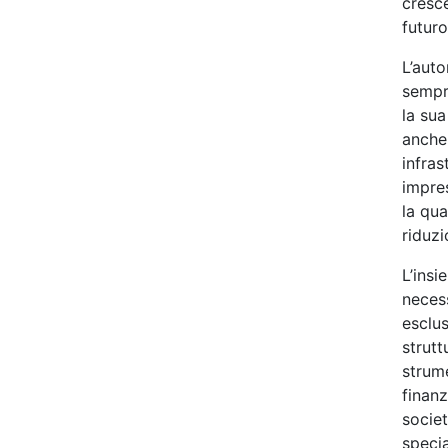
cresce
futuro
L’auto
sempre
la sua
anche 
infras
impres
la qua
riduzi
L’insi
neces
esclus
strutt
strume
finan
societ
specia