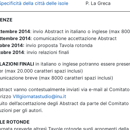
Specificità della città delle isole
P. La Greca
ENZE
ttembre 2014
: invio Abstract in italiano o inglese (max 800
ttembre 2014
: comunicazione accettazione Abstract
tobre 2014:
invio proposta Tavola rotonda
tobre 2014
: invio relazioni finali
LAZIONI FINALI
in italiano o inglese potranno essere prese
r (max 20.000 caratteri spazi inclusi)
unicazione breve (max 8000 caratteri spazi inclusi)
stract vanno contestualmente inviati via e-mail al Comitat
dirizzo
VIIIgiornatastudio@inu.it
ito dell’accettazione degli Abstract da parte del Comitato S
ruzioni per gli autori.
LE ROTONDE
rnata prevede altresì Tavole rotonde sugli argomenti della 