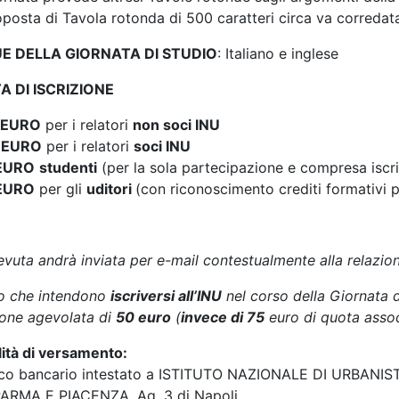
posta di Tavola rotonda di 500 caratteri circa va corredata 
UE DELLA GIORNATA DI STUDIO
: Italiano e inglese
 DI ISCRIZIONE
 EURO
per i relatori
non soci INU
 EURO
per i relatori
soci INU
EURO
studenti
(per la sola partecipazione e compresa iscr
EURO
per gli
uditori
(con riconoscimento crediti formativi p
evuta andrà inviata per e-mail contestualmente alla relazion
o che intendono
iscriversi all’INU
nel corso della Giornata d
ione agevolata di
50 euro
(
invece di 75
euro di quota assoc
ità di versamento:
ico bancario intestato a ISTITUTO NAZIONALE DI URBANI
ARMA E PIACENZA, Ag. 3 di Napoli,