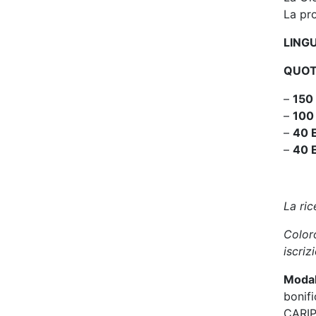
La pro
LING
QUOTA
–
150
–
100
–
40 
–
40 
La ric
Color
iscriz
Modal
bonif
CARIP