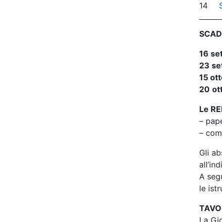
14
SCAD
16 se
23 se
15 ot
20
ot
Le RE
– pape
– com
Gli ab
all’in
A segu
le ist
TAVO
La Gio