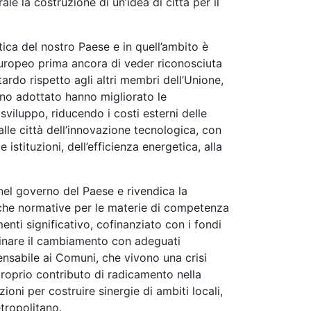
e la costruzione di un’idea di città per il
ica del nostro Paese e in quell’ambito è
 europeo prima ancora di veder riconosciuta
tardo rispetto agli altri membri dell’Unione,
anno adottato hanno migliorato le
sviluppo, riducendo i costi esterni delle
alle città dell’innovazione tecnologica, con
 istituzioni, dell’efficienza energetica, alla
 nel governo del Paese e rivendica la
iche normative per le materie di competenza
ti significativo, cofinanziato con i fondi
rminare il cambiamento con adeguati
ensabile ai Comuni, che vivono una crisi
roprio contributo di radicamento nella
ni per costruire sinergie di ambiti locali,
tropolitano.