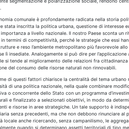
nte segmentazione e polarizzazione sociale, rendono central
.
nomia comunale è profondamente radicata nella storia polit
 stata inscritta la politica urbana, questione di interesse
 importanza a livello nazionale. Il nostro Paese sconta un ri
in termini di competitività, perché le strategie che essi h
trutture e reso l’ambiente metropolitano più favorevole allo 
e lì insediate. Analogamente si può dire per l’applicazione 
le si tende al miglioramento delle relazioni fra cittadinanza e
one del consumo delle risorse naturali non rinnovabili.
eme di questi fattori chiarisce la centralità del tema urbano
sità di una politica nazionale, nella quale combinare modif
iva o concorrente dello Stato con un programma d’investimen
urali e finalizzato a selezionati obiettivi, in modo da dete
nti e risorse in aree strategiche. Un tale supporto è indisp
ziaria senza precedenti, ma che non debbono rinunciare al p
à locale anche ricercando, senza campanilismo, le aggregazio
lmente quando si determinano assetti territoriali di tipo me