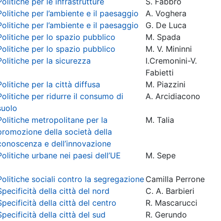
Politiche per le infrastrutture
S. Fabbro
Politiche per l’ambiente e il paesaggio
A. Voghera
Politiche per l’ambiente e il paesaggio
G. De Luca
Politiche per lo spazio pubblico
M. Spada
Politiche per lo spazio pubblico
M. V. Mininni
Politiche per la sicurezza
I.Cremonini-V.
Fabietti
Politiche per la città diffusa
M. Piazzini
Politiche per ridurre il consumo di
A. Arcidiacono
suolo
Politiche metropolitane per la
M. Talia
promozione della società della
conoscenza e dell’innovazione
Politiche urbane nei paesi dell’UE
M. Sepe
Politiche sociali contro la segregazione
Camilla Perrone
Specificità della città del nord
C. A. Barbieri
Specificità della città del centro
R. Mascarucci
Specificità della città del sud
R. Gerundo