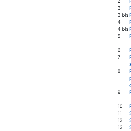
2
3
3 bis
4
4 bis
5
6
7
8
9
10
11
12
13