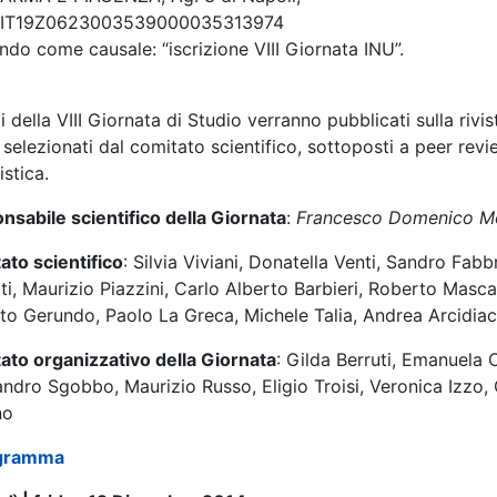
 IT19Z0623003539000035313974
ndo come causale: “iscrizione VIII Giornata INU”.
ti della VIII Giornata di Studio verranno pubblicati sulla rivi
selezionati dal comitato scientifico, sottoposti a peer revie
stica.
nsabile scientifico della Giornata
:
Francesco Domenico M
ato scientifico
: Silvia Viviani, Donatella Venti, Sandro Fab
ti, Maurizio Piazzini, Carlo Alberto Barbieri, Roberto Mas
to Gerundo, Paolo La Greca, Michele Talia, Andrea Arcidia
ato organizzativo della Giornata
: Gilda Berruti, Emanuela 
ndro Sgobbo, Maurizio Russo, Eligio Troisi, Veronica Izzo,
no
ogramma