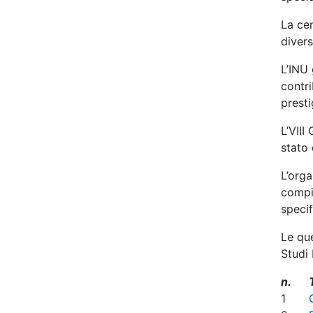
La cen
divers
L’INU 
contri
presti
L’VIII
stato 
L’orga
compit
specif
Le que
Studi
n.
1