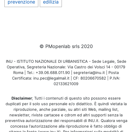
prevenzione
edilizia
© PMopenlab srls 2020
INU - ISTITUTO NAZIONALE DI URBANISTICA - Sede Legale, Sede
Operativa, Segreteria Nazionale: Via Castro dei Volsci 14 - 00179
Roma | Tel.: +39.06.688.011.90 | segreteria@inu.it | Posta
Certificata: inu.pec@legalmail.it | CF: 80206670582 | P.IVA:
02133621009
Disclaimer
; Tutti i contenuti di questo sito possono essere
duplicati per il solo uso personale e/o didattico. È quindi vietata la
riproduzione, anche parziale, su altri siti Web, mailing list,
newsletter, riviste cartacee e cdrom ed altri supporti senza la
preventiva autorizzazione dei responsabili di INU.it. Qualora venga
concessa l'autorizzazione alla riproduzione è fatto obbligo di
citarne la fonte (www.inu.it). Per informazioni sulla modalità di