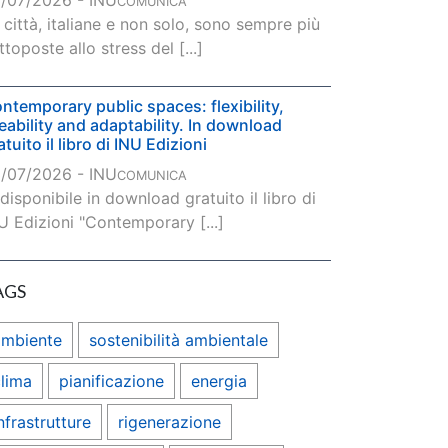
/07/2026 - INU
COMUNICA
 città, italiane e non solo, sono sempre più
ttoposte allo stress del [...]
ntemporary public spaces: flexibility,
veability and adaptability. In download
atuito il libro di INU Edizioni
/07/2026 - INU
COMUNICA
 disponibile in download gratuito il libro di
U Edizioni "Contemporary [...]
AGS
ambiente
sostenibilità ambientale
lima
pianificazione
energia
nfrastrutture
rigenerazione