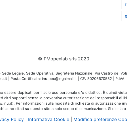
r
e
© PMopenlab srls 2020
de Legale, Sede Operativa, Segreteria Nazionale: Via Castro dei Volsc
u.it | Posta Certificata: inu.pec@legalmail.it | CF: 80206670582 | P.IV
o essere duplicati per il solo uso personale e/o didattico. È quindi vietat
 ed altri supporti senza la preventiva autorizzazione dei responsabili di I
inu.it). Per informazioni sulla modalità di richiesta di autorizzazione invi
rchi sono citati su questo sito a solo scopo di comunicazione. Si dichiara
vacy Policy
|
Informativa Cookie
|
Modifica preferenze Coo