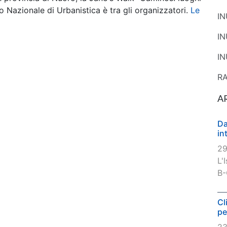
o Nazionale di Urbanistica è tra gli organizzatori.
Le
I
I
IN
R
A
Da
in
29
L'
B-
Cl
pe