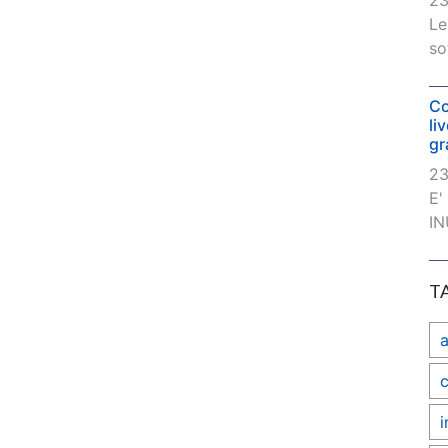
23
Le
so
Co
li
gr
23
E'
IN
T
c
i