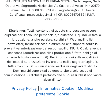
INU - ISTITUTO NAZIONALE DI URBANISTICA - Sede Legale, Sede
Operativa, Segreteria Nazionale: Via Castro dei Volsci 14 - 00179
Roma | Tel.: +39.06.688.011.90 | segreteria@inu.it | Posta
Certificata: inu.pec@legalmail.it | CF: 80206670582 | P.IVA:
02133621009
Disclaimer
; Tutti i contenuti di questo sito possono essere
duplicati per il solo uso personale e/o didattico. È quindi vietata la
riproduzione, anche parziale, su altri siti Web, mailing list,
newsletter, riviste cartacee e cdrom ed altri supporti senza la
preventiva autorizzazione dei responsabili di INU.it. Qualora venga
concessa l'autorizzazione alla riproduzione è fatto obbligo di
citarne la fonte (www.inu.it). Per informazioni sulla modalità di
richiesta di autorizzazione inviare una mail a segreteria@inu.it.
Tutti i marchi citati su inu.it sono esclusiva degli aventi diritto.
Detti marchi sono citati su questo sito a solo scopo di
comunicazione. Si dichiara pertanto che su di essi INU.it non vanta
alcun diritto.
Privacy Policy
|
Informativa Cookie
|
Modifica
preferenze Cookie