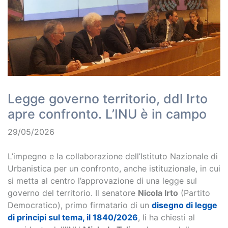
Legge governo territorio, ddl Irto
apre confronto. L’INU è in campo
29/05/2026
L’impegno e la collaborazione dell’Istituto Nazionale di
Urbanistica per un confronto, anche istituzionale, in cui
si metta al centro l’approvazione di una legge sul
governo del territorio. Il senatore
Nicola Irto
(Partito
Democratico), primo firmatario di un
disegno di legge
di principi sul tema, il 1840/2026
, li ha chiesti al