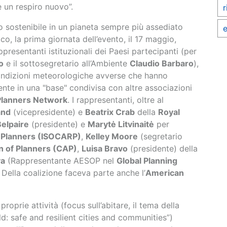
e un respiro nuovo”.
r
 sostenibile in un pianeta sempre più assediato
e
, la prima giornata dell’evento, il 17 maggio,
presentanti istituzionali dei Paesi partecipanti (per
o
e il sottosegretario all’Ambiente
Claudio Barbaro
),
ondizioni meteorologiche avverse che hanno
sente in una "base" condivisa con altre associazioni
Planners Network
. I rappresentanti, oltre al
and
(vicepresidente) e
Beatrix Crab
della
Royal
Belpaire
(presidente) e
Marytė Litvinaitė
per
al Planners (ISOCARP)
,
Kelley Moore
(segretario
 of Planners (CAP)
,
Luisa Bravo
(presidente) della
va
(Rappresentante AESOP nel
Global Planning
. Della coalizione faceva parte anche l’
American
roprie attività (focus sull’abitare, il tema della
d: safe and resilient cities and communities”)