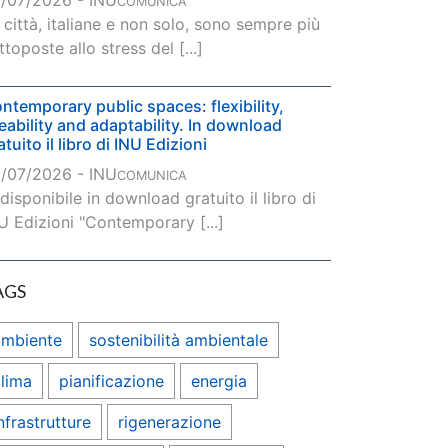
/07/2026 - INU
COMUNICA
 città, italiane e non solo, sono sempre più
ttoposte allo stress del [...]
ntemporary public spaces: flexibility,
veability and adaptability. In download
atuito il libro di INU Edizioni
/07/2026 - INU
COMUNICA
 disponibile in download gratuito il libro di
U Edizioni "Contemporary [...]
AGS
ambiente
sostenibilità ambientale
lima
pianificazione
energia
nfrastrutture
rigenerazione