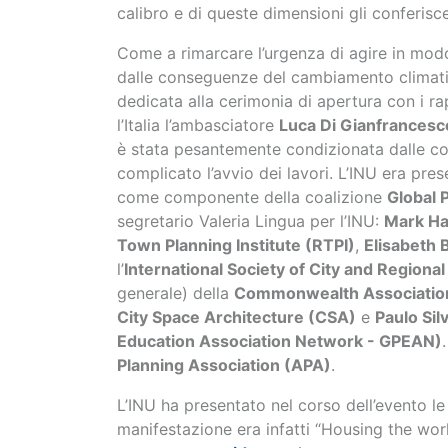
calibro e di queste dimensioni gli conferisc
Come a rimarcare l’urgenza di agire in modo
dalle conseguenze del cambiamento climatico
dedicata alla cerimonia di apertura con i rap
l’Italia l’ambasciatore
Luca Di Gianfrancesc
è stata pesantemente condizionata dalle c
complicato l’avvio dei lavori. L’INU era pre
come componente della coalizione
Global 
segretario Valeria Lingua per l’INU:
Mark H
Town Planning Institute (RTPI)
,
Elisabeth 
l’
International Society of City and Region
generale) della
Commonwealth Association
City Space Architecture (CSA)
e
Paulo Sil
Education Association Network - GPEAN)
Planning Association (APA)
.
L’INU ha presentato nel corso dell’evento le p
manifestazione era infatti “Housing the worl