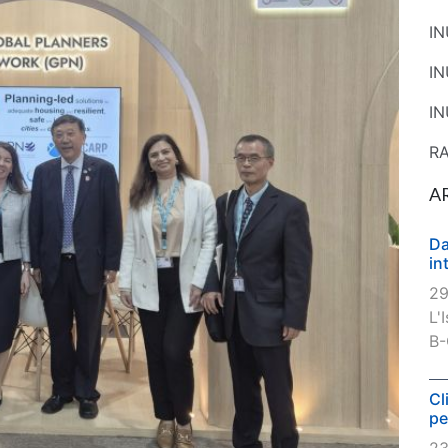
I
I
IN
R
A
Da
in
29
L'
B-
Cl
pe