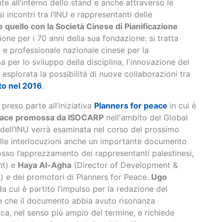
e all’interno dello stand e anche attraverso le
 incontri tra l’INU e rappresentanti delle
 quello con la Società Cinese di Pianificazione
one per i 70 anni della sua fondazione: si tratta
e professionale nazionale cinese per la
 per lo sviluppo della disciplina, l'innovazione del
è esplorata la possibilità di nuove collaborazioni tra
to nel 2016
.
 preso parte all’iniziativa
Planners for peace
in cui è
 pace promossa da ISOCARP
nell'ambito del Global
dell’INU verrà esaminata nel corso del prossimo
elle interlocuzioni anche un importante documento
osso l’apprezzamento dei rappresentanti palestinesi,
nt) e
Haya Al-Agha
(Director of Development &
) e dei promotori di Planners for Peace.
Ugo
a cui è partito l’impulso per la redazione del
te che il documento abbia avuto risonanza
ica, nel senso più ampio del termine, e richiede