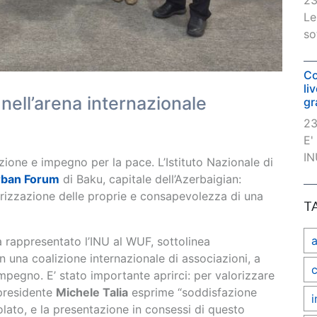
23
Le
so
Co
li
nell’arena internazionale
gr
23
E'
IN
zione e impegno per la pace. L’Istituto Nazionale di
rban Forum
di Baku, capitale dell’Azerbaigian:
alorizzazione delle proprie e consapevolezza di una
T
a rappresentato l’INU al WUF, sottolinea
 in una coalizione internazionale di associazioni, a
c
impegno. E’ stato importante aprirci: per valorizzare
 presidente
Michele Talia
esprime “soddisfazione
i
olato, e la presentazione in consessi di questo