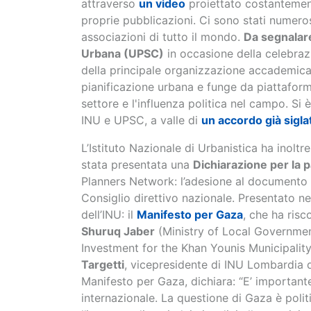
attraverso
un video
proiettato costantement
proprie pubblicazioni. Ci sono stati numerosi
associazioni di tutto il mondo.
Da segnalare
Urbana (UPSC)
in occasione della celebrazi
della principale organizzazione accademica 
pianificazione urbana e funge da piattaforma
settore e l'influenza politica nel campo. Si 
INU e UPSC, a valle di
un accordo già sigla
L’Istituto Nazionale di Urbanistica ha inoltre
stata presentata una
Dichiarazione per la
Planners Network: l’adesione al documento 
Consiglio direttivo nazionale. Presentato n
dell’INU: il
Manifesto per Gaza
, che ha risc
Shuruq Jaber
(Ministry of Local Governme
Investment for the Khan Younis Municipality
Targetti
, vicepresidente di INU Lombardia d
Manifesto per Gaza, dichiara: “E’ importan
internazionale. La questione di Gaza è polit