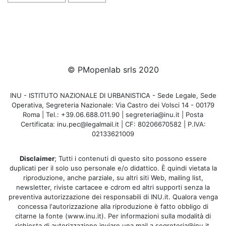
© PMopenlab srls 2020
INU - ISTITUTO NAZIONALE DI URBANISTICA - Sede Legale, Sede
Operativa, Segreteria Nazionale: Via Castro dei Volsci 14 - 00179
Roma | Tel.: +39.06.688.011.90 | segreteria@inu.it | Posta
Certificata: inu.pec@legalmail.it | CF: 80206670582 | P.IVA:
02133621009
Disclaimer
; Tutti i contenuti di questo sito possono essere
duplicati per il solo uso personale e/o didattico. È quindi vietata la
riproduzione, anche parziale, su altri siti Web, mailing list,
newsletter, riviste cartacee e cdrom ed altri supporti senza la
preventiva autorizzazione dei responsabili di INU.it. Qualora venga
concessa l'autorizzazione alla riproduzione è fatto obbligo di
citarne la fonte (www.inu.it). Per informazioni sulla modalità di
richiesta di autorizzazione inviare una mail a segreteria@inu.it.