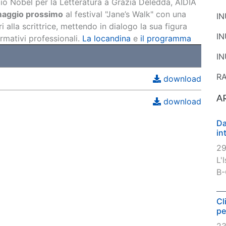
io Nobel per la Letteratura a Grazia Deledda, AIDIA
maggio prossimo
al festival "Jane’s Walk" con una
I
 alla scrittrice, mettendo in dialogo la sua figura
I
mativi professionali.
La locandina
e
il programma
IN
R
download
A
download
Da
in
29
L'
B-
Cl
pe