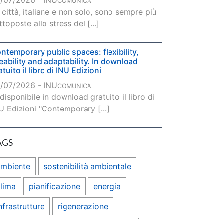
/07/2026 - INU
COMUNICA
 città, italiane e non solo, sono sempre più
ttoposte allo stress del [...]
ntemporary public spaces: flexibility,
veability and adaptability. In download
atuito il libro di INU Edizioni
/07/2026 - INU
COMUNICA
 disponibile in download gratuito il libro di
U Edizioni "Contemporary [...]
AGS
ambiente
sostenibilità ambientale
lima
pianificazione
energia
nfrastrutture
rigenerazione