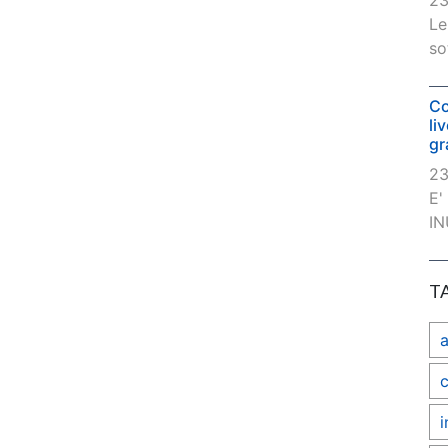
23
Le
so
Co
li
gr
23
E'
IN
T
c
i