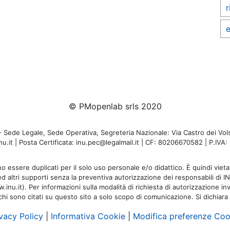
r
e
© PMopenlab srls 2020
de Legale, Sede Operativa, Segreteria Nazionale: Via Castro dei Volsc
u.it | Posta Certificata: inu.pec@legalmail.it | CF: 80206670582 | P.IV
o essere duplicati per il solo uso personale e/o didattico. È quindi vietat
 ed altri supporti senza la preventiva autorizzazione dei responsabili di I
inu.it). Per informazioni sulla modalità di richiesta di autorizzazione invi
rchi sono citati su questo sito a solo scopo di comunicazione. Si dichiara
vacy Policy
|
Informativa Cookie
|
Modifica preferenze Coo