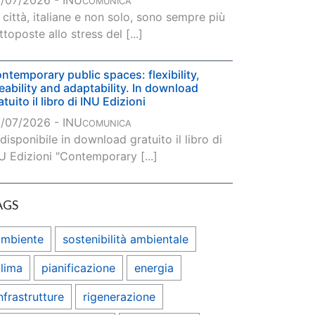
/07/2026 - INU
COMUNICA
 città, italiane e non solo, sono sempre più
ttoposte allo stress del [...]
ntemporary public spaces: flexibility,
veability and adaptability. In download
atuito il libro di INU Edizioni
/07/2026 - INU
COMUNICA
 disponibile in download gratuito il libro di
U Edizioni "Contemporary [...]
AGS
ambiente
sostenibilità ambientale
lima
pianificazione
energia
nfrastrutture
rigenerazione