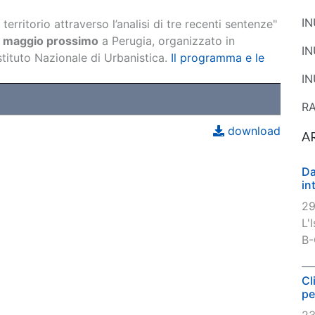
I
territorio attraverso l’analisi di tre recenti sentenze"
 maggio prossimo
a Perugia, organizzato in
I
stituto Nazionale di Urbanistica.
Il programma e le
IN
R
download
A
Da
in
29
L'
B-
Cl
pe