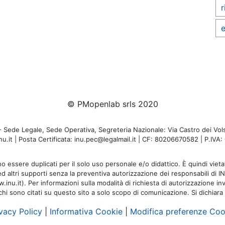
r
e
© PMopenlab srls 2020
de Legale, Sede Operativa, Segreteria Nazionale: Via Castro dei Volsc
u.it | Posta Certificata: inu.pec@legalmail.it | CF: 80206670582 | P.IV
o essere duplicati per il solo uso personale e/o didattico. È quindi vietat
 ed altri supporti senza la preventiva autorizzazione dei responsabili di I
inu.it). Per informazioni sulla modalità di richiesta di autorizzazione invi
rchi sono citati su questo sito a solo scopo di comunicazione. Si dichiara
vacy Policy
|
Informativa Cookie
|
Modifica preferenze Coo