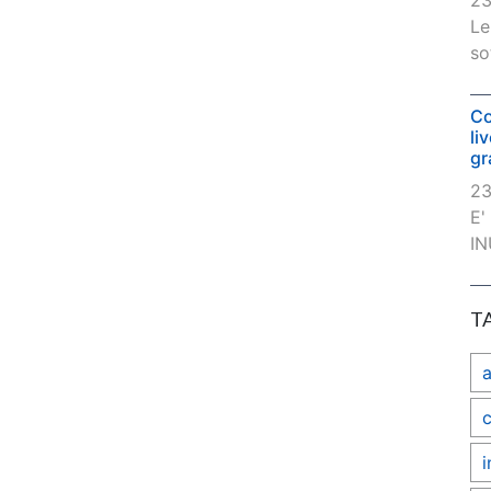
23
Le
so
Co
li
gr
23
E'
IN
T
c
i