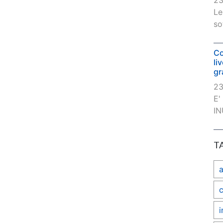
23
Le
so
Co
li
gr
23
E'
IN
T
c
i