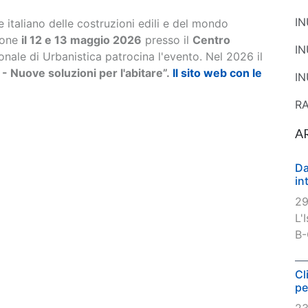
I
e italiano delle costruzioni edili e del mondo
ione
il 12 e 13 maggio 2026
presso il
Centro
I
ionale di Urbanistica patrocina l'evento. Nel 2026 il
 Nuove soluzioni per l'abitare”.
Il sito web con le
IN
R
A
Da
in
29
L'
B-
Cl
pe