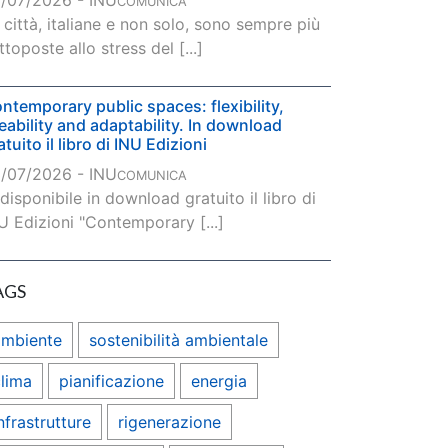
/07/2026 - INU
COMUNICA
 città, italiane e non solo, sono sempre più
ttoposte allo stress del [...]
ntemporary public spaces: flexibility,
veability and adaptability. In download
atuito il libro di INU Edizioni
/07/2026 - INU
COMUNICA
 disponibile in download gratuito il libro di
U Edizioni "Contemporary [...]
AGS
ambiente
sostenibilità ambientale
lima
pianificazione
energia
nfrastrutture
rigenerazione