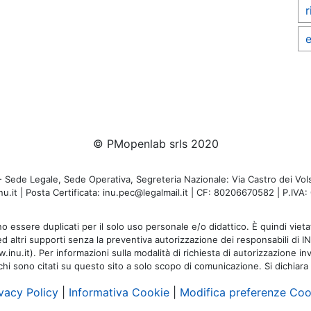
r
e
© PMopenlab srls 2020
de Legale, Sede Operativa, Segreteria Nazionale: Via Castro dei Volsc
u.it | Posta Certificata: inu.pec@legalmail.it | CF: 80206670582 | P.IV
o essere duplicati per il solo uso personale e/o didattico. È quindi vietat
 ed altri supporti senza la preventiva autorizzazione dei responsabili di I
inu.it). Per informazioni sulla modalità di richiesta di autorizzazione invi
rchi sono citati su questo sito a solo scopo di comunicazione. Si dichiara
vacy Policy
|
Informativa Cookie
|
Modifica preferenze Coo