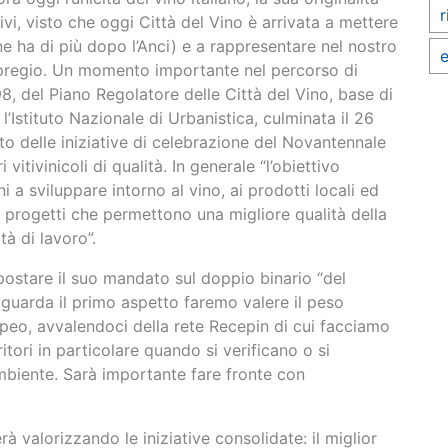
r
tivi, visto che oggi Città del Vino è arrivata a mettere
 ha di più dopo l’Anci) e a rappresentare nel nostro
e
 di pregio. Un momento importante nel percorso di
98, del Piano Regolatore delle Città del Vino, base di
’Istituto Nazionale di Urbanistica, culminata il 26
ito delle iniziative di celebrazione del Novantennale
vitivinicoli di qualità. In generale “l’obiettivo
i a sviluppare intorno al vino, ai prodotti locali ed
i progetti che permettono una migliore qualità della
tà di lavoro”.
postare il suo mandato sul doppio binario “del
guarda il primo aspetto faremo valere il peso
opeo, avvalendoci della rete Recepin di cui facciamo
tori in particolare quando si verificano o si
mbiente. Sarà importante fare fronte con
 valorizzando le iniziative consolidate: il miglior