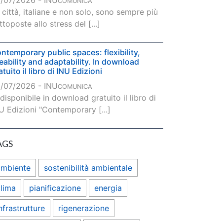
/07/2026 - INU
COMUNICA
 città, italiane e non solo, sono sempre più
ttoposte allo stress del [...]
ntemporary public spaces: flexibility,
veability and adaptability. In download
atuito il libro di INU Edizioni
/07/2026 - INU
COMUNICA
 disponibile in download gratuito il libro di
U Edizioni "Contemporary [...]
AGS
ambiente
sostenibilità ambientale
lima
pianificazione
energia
nfrastrutture
rigenerazione