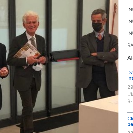
I
I
IN
R
A
Da
in
29
L'
B-
Cl
pe