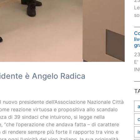
23
Le
so
Co
li
gr
23
E'
IN
esidente è Angelo Radica
T
 il nuovo presidente dell’Associazione Nazionale Città
come reazione virtuosa e propositiva allo scandalo
za di 39 sindaci che intuirono, si legge nella
c
, “che l’operazione che andava fatta – di carattere
i
a di rendere sempre più forte il rapporto tra vino e
 oggi l’unicità del vino italiano, la sua originalità