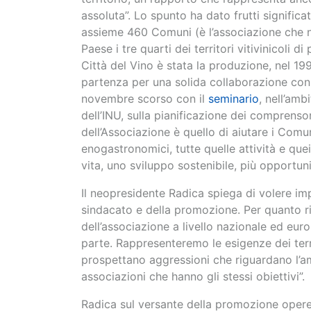
assoluta”. Lo spunto ha dato frutti significa
assieme 460 Comuni (è l’associazione che ne
Paese i tre quarti dei territori vitivinicoli
Città del Vino è stata la produzione, nel 19
partenza per una solida collaborazione con l
novembre scorso con il
seminario
, nell’amb
dell’INU, sulla pianificazione dei comprensori 
dell’Associazione è quello di aiutare i Comun
enogastronomici, tutte quelle attività e que
vita, uno sviluppo sostenibile, più opportuni
Il neopresidente Radica spiega di volere im
sindacato e della promozione. Per quanto ri
dell’associazione a livello nazionale ed eur
parte. Rappresenteremo le esigenze dei terri
prospettano aggressioni che riguardano l’a
associazioni che hanno gli stessi obiettivi”.
Radica sul versante della promozione opererà