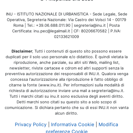
INU - ISTITUTO NAZIONALE DI URBANISTICA - Sede Legale, Sede
Operativa, Segreteria Nazionale: Via Castro dei Volsci 14 - 00179
Roma | Tel.: +39.06.688.011.90 | segreteria@inu.it | Posta
Certificata: inu.pec@legalmail.it | CF: 80206670582 | P.IVA:
02133621009
Disclaimer
; Tutti i contenuti di questo sito possono essere
duplicati per il solo uso personale e/o didattico. È quindi vietata la
riproduzione, anche parziale, su altri siti Web, mailing list,
newsletter, riviste cartacee e cdrom ed altri supporti senza la
preventiva autorizzazione dei responsabili di INU.it. Qualora venga
concessa l'autorizzazione alla riproduzione è fatto obbligo di
citarne la fonte (www.inu.it). Per informazioni sulla modalità di
richiesta di autorizzazione inviare una mail a segreteria@inu.it.
Tutti i marchi citati su inu.it sono esclusiva degli aventi diritto.
Detti marchi sono citati su questo sito a solo scopo di
comunicazione. Si dichiara pertanto che su di essi INU.it non vanta
alcun diritto.
Privacy Policy
|
Informativa Cookie
|
Modifica
preferenze Cookie