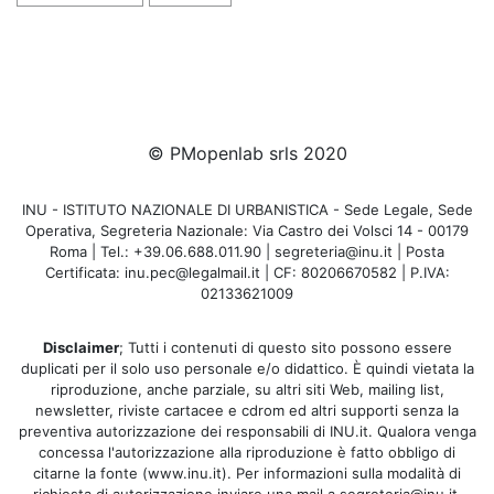
© PMopenlab srls 2020
INU - ISTITUTO NAZIONALE DI URBANISTICA - Sede Legale, Sede
Operativa, Segreteria Nazionale: Via Castro dei Volsci 14 - 00179
Roma | Tel.: +39.06.688.011.90 | segreteria@inu.it | Posta
Certificata: inu.pec@legalmail.it | CF: 80206670582 | P.IVA:
02133621009
Disclaimer
; Tutti i contenuti di questo sito possono essere
duplicati per il solo uso personale e/o didattico. È quindi vietata la
riproduzione, anche parziale, su altri siti Web, mailing list,
newsletter, riviste cartacee e cdrom ed altri supporti senza la
preventiva autorizzazione dei responsabili di INU.it. Qualora venga
concessa l'autorizzazione alla riproduzione è fatto obbligo di
citarne la fonte (www.inu.it). Per informazioni sulla modalità di
richiesta di autorizzazione inviare una mail a segreteria@inu.it.