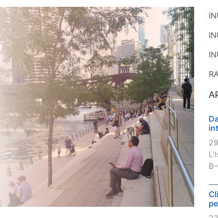
I
I
IN
R
A
Da
in
29
L'
B-
Cl
pe