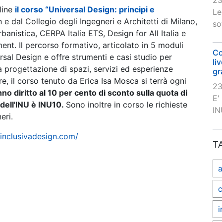
23
line
il corso “Universal Design: principi e
Le
e dal Collegio degli Ingegneri e Architetti di Milano,
so
rbanistica, CERPA Italia ETS, Design for All Italia e
nt. Il percorso formativo, articolato in 5 moduli
Co
rsal Design e offre strumenti e casi studio per
li
a progettazione di spazi, servizi ed esperienze
gr
ore, il corso tenuto da Erica Isa Mosca si terrà ogni
23
nno diritto al 10 per cento di sconto sulla quota di
E'
i dell'INU è INU10.
Sono inoltre in corso le richieste
IN
eri.
/inclusivadesign.com/
T
c
i