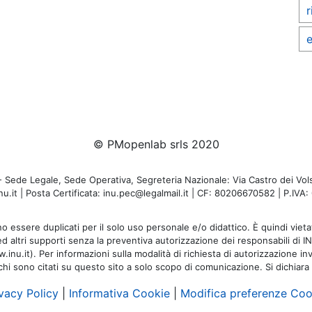
r
e
© PMopenlab srls 2020
de Legale, Sede Operativa, Segreteria Nazionale: Via Castro dei Volsc
u.it | Posta Certificata: inu.pec@legalmail.it | CF: 80206670582 | P.IV
o essere duplicati per il solo uso personale e/o didattico. È quindi vietat
 ed altri supporti senza la preventiva autorizzazione dei responsabili di I
inu.it). Per informazioni sulla modalità di richiesta di autorizzazione invi
rchi sono citati su questo sito a solo scopo di comunicazione. Si dichiara
vacy Policy
|
Informativa Cookie
|
Modifica preferenze Coo