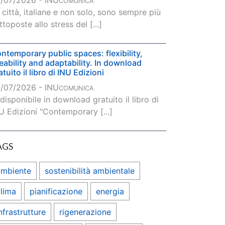
/07/2026 - INU
COMUNICA
 città, italiane e non solo, sono sempre più
ttoposte allo stress del [...]
ntemporary public spaces: flexibility,
veability and adaptability. In download
atuito il libro di INU Edizioni
/07/2026 - INU
COMUNICA
 disponibile in download gratuito il libro di
U Edizioni "Contemporary [...]
AGS
ambiente
sostenibilità ambientale
lima
pianificazione
energia
nfrastrutture
rigenerazione