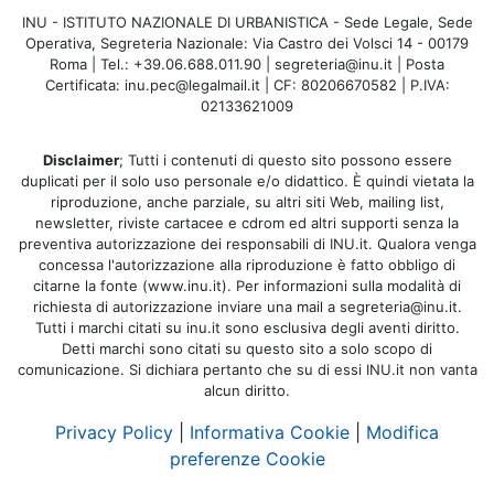
INU - ISTITUTO NAZIONALE DI URBANISTICA - Sede Legale, Sede
Operativa, Segreteria Nazionale: Via Castro dei Volsci 14 - 00179
Roma | Tel.: +39.06.688.011.90 | segreteria@inu.it | Posta
Certificata: inu.pec@legalmail.it | CF: 80206670582 | P.IVA:
02133621009
Disclaimer
; Tutti i contenuti di questo sito possono essere
duplicati per il solo uso personale e/o didattico. È quindi vietata la
riproduzione, anche parziale, su altri siti Web, mailing list,
newsletter, riviste cartacee e cdrom ed altri supporti senza la
preventiva autorizzazione dei responsabili di INU.it. Qualora venga
concessa l'autorizzazione alla riproduzione è fatto obbligo di
citarne la fonte (www.inu.it). Per informazioni sulla modalità di
richiesta di autorizzazione inviare una mail a segreteria@inu.it.
Tutti i marchi citati su inu.it sono esclusiva degli aventi diritto.
Detti marchi sono citati su questo sito a solo scopo di
comunicazione. Si dichiara pertanto che su di essi INU.it non vanta
alcun diritto.
Privacy Policy
|
Informativa Cookie
|
Modifica
preferenze Cookie