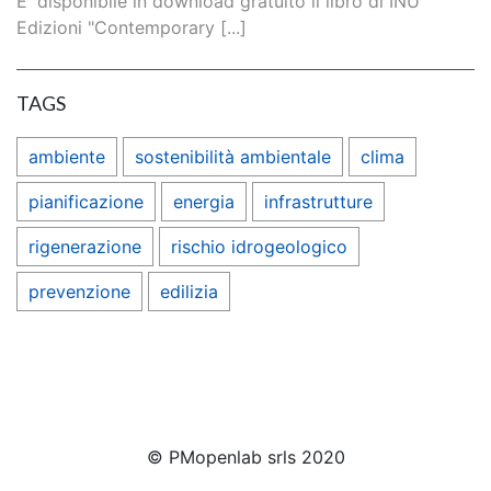
E' disponibile in download gratuito il libro di INU
Edizioni "Contemporary [...]
TAGS
ambiente
sostenibilità ambientale
clima
pianificazione
energia
infrastrutture
rigenerazione
rischio idrogeologico
prevenzione
edilizia
© PMopenlab srls 2020