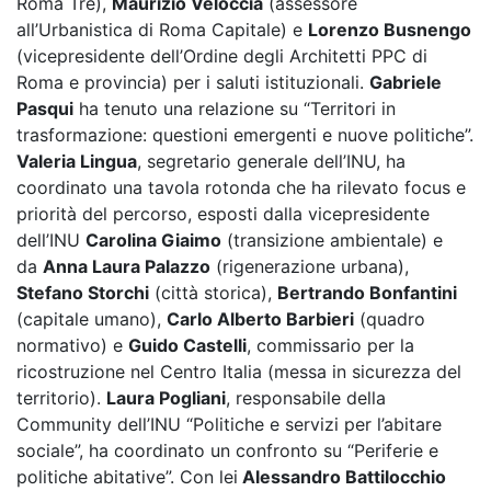
Roma Tre),
Maurizio Veloccia
(assessore
all’Urbanistica di Roma Capitale) e
Lorenzo Busnengo
(vicepresidente dell’Ordine degli Architetti PPC di
Roma e provincia) per i saluti istituzionali.
Gabriele
Pasqui
ha tenuto una relazione su “Territori in
trasformazione: questioni emergenti e nuove politiche”.
Valeria Lingua
, segretario generale dell’INU, ha
coordinato una tavola rotonda che ha rilevato focus e
priorità del percorso, esposti dalla vicepresidente
dell’INU
Carolina Giaimo
(transizione ambientale) e
da
Anna Laura Palazzo
(rigenerazione urbana),
Stefano Storchi
(città storica),
Bertrando Bonfantini
(capitale umano),
Carlo Alberto Barbieri
(quadro
normativo) e
Guido Castelli
, commissario per la
ricostruzione nel Centro Italia (messa in sicurezza del
territorio).
Laura Pogliani
, responsabile della
Community dell’INU “Politiche e servizi per l’abitare
sociale”, ha coordinato un confronto su “Periferie e
politiche abitative”. Con lei
Alessandro Battilocchio