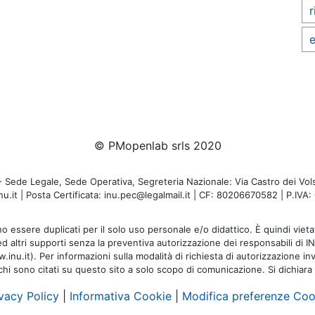
r
e
© PMopenlab srls 2020
de Legale, Sede Operativa, Segreteria Nazionale: Via Castro dei Volsc
u.it | Posta Certificata: inu.pec@legalmail.it | CF: 80206670582 | P.IV
o essere duplicati per il solo uso personale e/o didattico. È quindi vietat
 ed altri supporti senza la preventiva autorizzazione dei responsabili di I
inu.it). Per informazioni sulla modalità di richiesta di autorizzazione invi
rchi sono citati su questo sito a solo scopo di comunicazione. Si dichiara
vacy Policy
|
Informativa Cookie
|
Modifica preferenze Coo