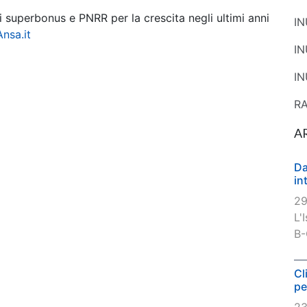
di superbonus e PNRR per la crescita negli ultimi anni
I
Ansa.it
I
IN
R
A
Da
in
29
L'
B-
Cl
pe