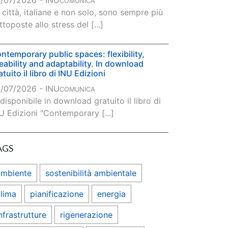
/07/2026 - INU
COMUNICA
 città, italiane e non solo, sono sempre più
ttoposte allo stress del [...]
ntemporary public spaces: flexibility,
veability and adaptability. In download
atuito il libro di INU Edizioni
/07/2026 - INU
COMUNICA
 disponibile in download gratuito il libro di
U Edizioni "Contemporary [...]
AGS
ambiente
sostenibilità ambientale
lima
pianificazione
energia
nfrastrutture
rigenerazione