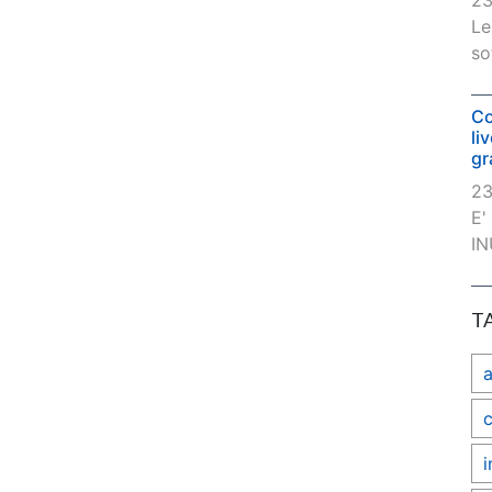
23
Le
so
Co
li
gr
23
E'
IN
T
c
i