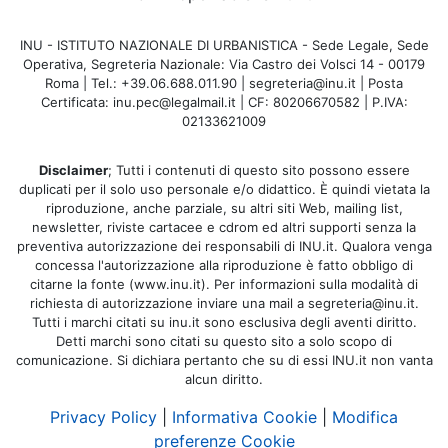
INU - ISTITUTO NAZIONALE DI URBANISTICA - Sede Legale, Sede
Operativa, Segreteria Nazionale: Via Castro dei Volsci 14 - 00179
Roma | Tel.: +39.06.688.011.90 | segreteria@inu.it | Posta
Certificata: inu.pec@legalmail.it | CF: 80206670582 | P.IVA:
02133621009
Disclaimer
; Tutti i contenuti di questo sito possono essere
duplicati per il solo uso personale e/o didattico. È quindi vietata la
riproduzione, anche parziale, su altri siti Web, mailing list,
newsletter, riviste cartacee e cdrom ed altri supporti senza la
preventiva autorizzazione dei responsabili di INU.it. Qualora venga
concessa l'autorizzazione alla riproduzione è fatto obbligo di
citarne la fonte (www.inu.it). Per informazioni sulla modalità di
richiesta di autorizzazione inviare una mail a segreteria@inu.it.
Tutti i marchi citati su inu.it sono esclusiva degli aventi diritto.
Detti marchi sono citati su questo sito a solo scopo di
comunicazione. Si dichiara pertanto che su di essi INU.it non vanta
alcun diritto.
Privacy Policy
|
Informativa Cookie
|
Modifica
preferenze Cookie