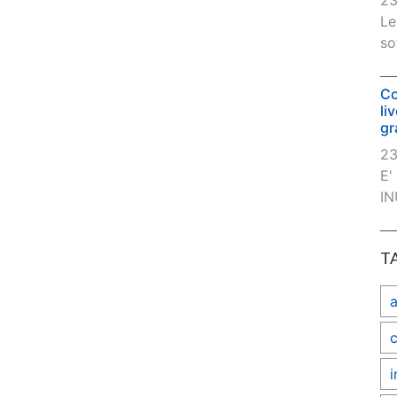
23
Le
so
Co
li
gr
23
E'
IN
T
c
i