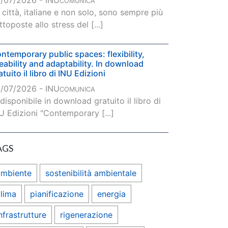
/07/2026 - INU
COMUNICA
 città, italiane e non solo, sono sempre più
ttoposte allo stress del [...]
ntemporary public spaces: flexibility,
veability and adaptability. In download
atuito il libro di INU Edizioni
/07/2026 - INU
COMUNICA
 disponibile in download gratuito il libro di
U Edizioni "Contemporary [...]
AGS
ambiente
sostenibilità ambientale
lima
pianificazione
energia
nfrastrutture
rigenerazione