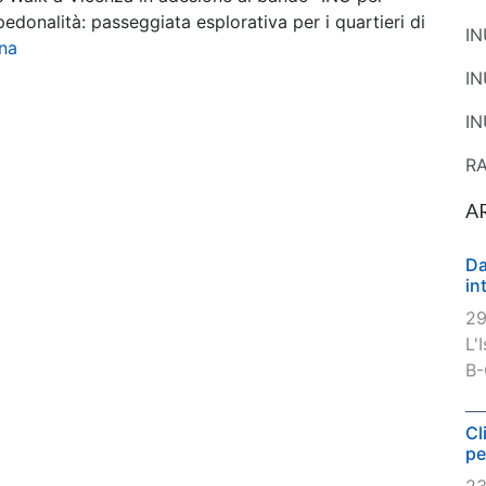
 pedonalità: passeggiata esplorativa per i quartieri di
I
ina
I
IN
R
A
Da
in
29
L'
B-
Cl
pe