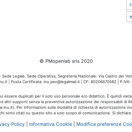
r
e
© PMopenlab srls 2020
de Legale, Sede Operativa, Segreteria Nazionale: Via Castro dei Volsc
u.it | Posta Certificata: inu.pec@legalmail.it | CF: 80206670582 | P.IV
o essere duplicati per il solo uso personale e/o didattico. È quindi vietat
 ed altri supporti senza la preventiva autorizzazione dei responsabili di I
inu.it). Per informazioni sulla modalità di richiesta di autorizzazione invi
rchi sono citati su questo sito a solo scopo di comunicazione. Si dichiara
vacy Policy
|
Informativa Cookie
|
Modifica preferenze Coo