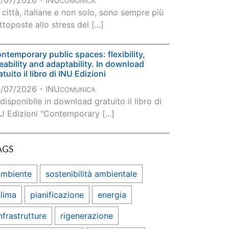
/07/2026 - INU
COMUNICA
 città, italiane e non solo, sono sempre più
ttoposte allo stress del [...]
ntemporary public spaces: flexibility,
veability and adaptability. In download
atuito il libro di INU Edizioni
/07/2026 - INU
COMUNICA
 disponibile in download gratuito il libro di
U Edizioni "Contemporary [...]
AGS
ambiente
sostenibilità ambientale
lima
pianificazione
energia
nfrastrutture
rigenerazione