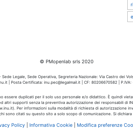
r
e
© PMopenlab srls 2020
de Legale, Sede Operativa, Segreteria Nazionale: Via Castro dei Volsc
u.it | Posta Certificata: inu.pec@legalmail.it | CF: 80206670582 | P.IV
o essere duplicati per il solo uso personale e/o didattico. È quindi vietat
 ed altri supporti senza la preventiva autorizzazione dei responsabili di I
inu.it). Per informazioni sulla modalità di richiesta di autorizzazione invi
rchi sono citati su questo sito a solo scopo di comunicazione. Si dichiara
vacy Policy
|
Informativa Cookie
|
Modifica preferenze Coo