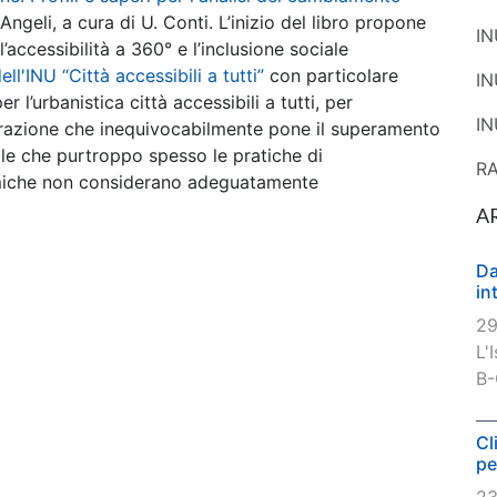
Angeli, a cura di U. Conti. L’inizio del libro propone
I
ccessibilità a 360° e l’inclusione sociale
ll'INU “Città accessibili a tutti”
con particolare
I
 l’urbanistica città accessibili a tutti, per
IN
arazione che inequivocabilmente pone il superamento
ale che purtroppo spesso le pratiche di
R
omiche non considerano adeguatamente
A
Da
in
29
L'
B-
Cl
pe