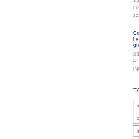
23
Le
so
Co
li
gr
23
E'
IN
T
c
i