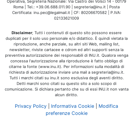
Operativa, Segreteria Nazionale: Via Castro dei Volsci 14 - 00179
Roma | Tel.: +39.06.688.011.90 | segreteria@inu.it | Posta
Certificata: inu.pec@legalmail.it | CF: 80206670582 | P.IVA:
02133621009
Disclaimer
; Tutti i contenuti di questo sito possono essere
duplicati per il solo uso personale e/o didattico. È quindi vietata la
riproduzione, anche parziale, su altri siti Web, mailing list,
newsletter, riviste cartacee e cdrom ed altri supporti senza la
preventiva autorizzazione dei responsabili di INU.it. Qualora venga
concessa l'autorizzazione alla riproduzione è fatto obbligo di
citarne la fonte (www.inu.it). Per informazioni sulla modalità di
richiesta di autorizzazione inviare una mail a segreteria@inu.it.
Tutti i marchi citati su inu.it sono esclusiva degli aventi diritto.
Detti marchi sono citati su questo sito a solo scopo di
comunicazione. Si dichiara pertanto che su di essi INU.it non vanta
alcun diritto.
Privacy Policy
|
Informativa Cookie
|
Modifica
preferenze Cookie