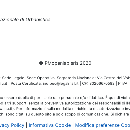
Nazionale di Urbanistica
© PMopenlab srls 2020
de Legale, Sede Operativa, Segreteria Nazionale: Via Castro dei Volsc
u.it | Posta Certificata: inu.pec@legalmail.it | CF: 80206670582 | P.IV
o essere duplicati per il solo uso personale e/o didattico. È quindi vietat
 ed altri supporti senza la preventiva autorizzazione dei responsabili di I
inu.it). Per informazioni sulla modalità di richiesta di autorizzazione invi
rchi sono citati su questo sito a solo scopo di comunicazione. Si dichiara
vacy Policy
|
Informativa Cookie
|
Modifica preferenze Coo