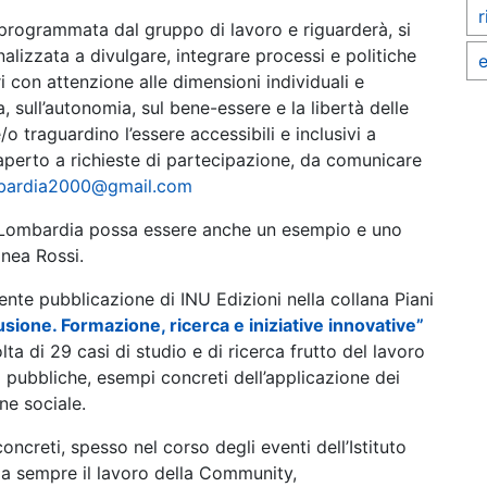
r
programmata dal gruppo di lavoro e riguarderà, si
 finalizzata a divulgare, integrare processi e politiche
e
ri con attenzione alle dimensioni individuali e
a, sull’autonomia, sul bene-essere e la libertà delle
/o traguardino l’essere accessibili e inclusivi a
 aperto a richieste di partecipazione, da comunicare
bardia2000@gmail.com
U Lombardia possa essere anche un esempio e uno
inea Rossi.
ente pubblicazione di INU Edizioni nella collana Piani
usione. Formazione, ricerca e iniziative innovative”
lta di 29 casi di studio e di ricerca frutto del lavoro
i pubbliche, esempi concreti dell’applicazione dei
one sociale.
oncreti, spesso nel corso degli eventi dell’Istituto
da sempre il lavoro della Community,