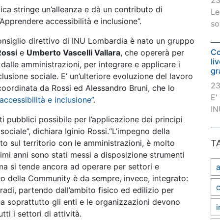
23
ica stringe un’alleanza e dà un contributo di
Le
Apprendere accessibilità e inclusione”.
so
onsiglio direttivo di INU Lombardia è nato un gruppo
Co
Rossi
e
Umberto Vascelli Vallara
, che opererà per
li
dalle amministrazioni, per integrare e applicare i
gr
nclusione sociale. E’ un’ulteriore evoluzione del lavoro
23
 coordinata da Rossi ed Alessandro Bruni, che lo
E'
accessibilità e inclusione”
.
IN
i pubblici possibile per l’applicazione dei principi
e sociale”, dichiara Iginio Rossi.“L’impegno della
T
to sul territorio con le amministrazioni, è molto
mi anni sono stati messi a disposizione strumenti
 ma si tende ancora ad operare per settori e
to della Community è da sempre, invece, integrato:
c
radi, partendo dall’ambito fisico ed edilizio per
ma soprattutto gli enti e le organizzazioni devono
i
ti i settori di attività.