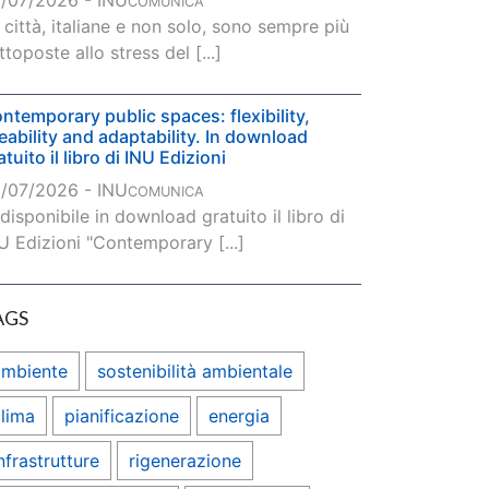
/07/2026 - INU
COMUNICA
 città, italiane e non solo, sono sempre più
ttoposte allo stress del [...]
ntemporary public spaces: flexibility,
veability and adaptability. In download
atuito il libro di INU Edizioni
/07/2026 - INU
COMUNICA
 disponibile in download gratuito il libro di
U Edizioni "Contemporary [...]
AGS
ambiente
sostenibilità ambientale
lima
pianificazione
energia
nfrastrutture
rigenerazione