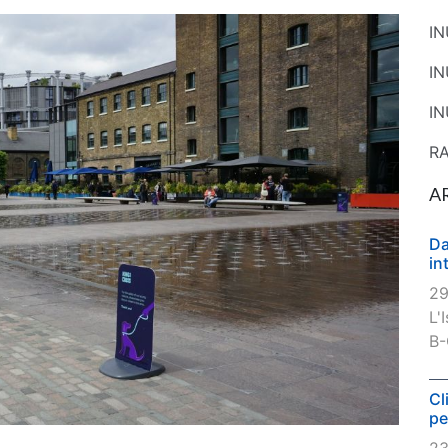
I
I
IN
R
A
Da
in
29
L'
B-
Cl
pe