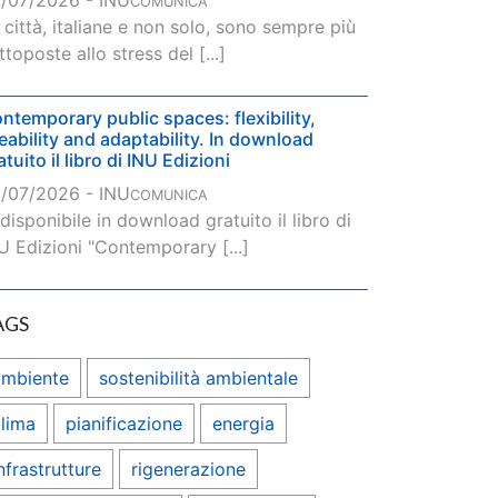
/07/2026 - INU
COMUNICA
 città, italiane e non solo, sono sempre più
ttoposte allo stress del [...]
ntemporary public spaces: flexibility,
veability and adaptability. In download
atuito il libro di INU Edizioni
/07/2026 - INU
COMUNICA
 disponibile in download gratuito il libro di
U Edizioni "Contemporary [...]
AGS
ambiente
sostenibilità ambientale
lima
pianificazione
energia
nfrastrutture
rigenerazione