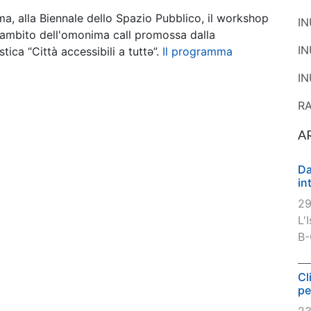
a, alla Biennale dello Spazio Pubblico, il workshop
I
ll'ambito dell'omonima call promossa dalla
I
ica “Città accessibili a tuttə”.
Il programma
IN
R
A
Da
in
29
L'
B-
Cl
pe