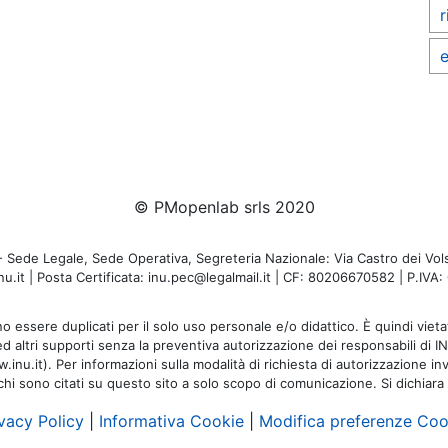
r
e
© PMopenlab srls 2020
de Legale, Sede Operativa, Segreteria Nazionale: Via Castro dei Volsc
u.it | Posta Certificata: inu.pec@legalmail.it | CF: 80206670582 | P.IV
o essere duplicati per il solo uso personale e/o didattico. È quindi vietat
 ed altri supporti senza la preventiva autorizzazione dei responsabili di I
inu.it). Per informazioni sulla modalità di richiesta di autorizzazione invi
rchi sono citati su questo sito a solo scopo di comunicazione. Si dichiara
vacy Policy
|
Informativa Cookie
|
Modifica preferenze Coo