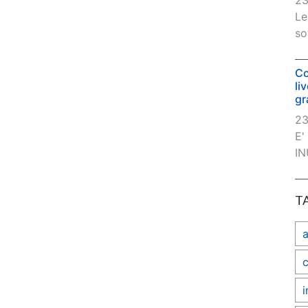
23
Le
so
Co
li
gr
23
E'
IN
T
c
i