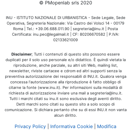
© PMopenlab srls 2020
INU - ISTITUTO NAZIONALE DI URBANISTICA - Sede Legale, Sede
Operativa, Segreteria Nazionale: Via Castro dei Volsci 14 - 00179
Roma | Tel.: +39.06.688.011.90 | segreteria@inu.it | Posta
Certificata: inu.pec@legalmail.it | CF: 80206670582 | P.IVA:
02133621009
Disclaimer
; Tutti i contenuti di questo sito possono essere
duplicati per il solo uso personale e/o didattico. È quindi vietata la
riproduzione, anche parziale, su altri siti Web, mailing list,
newsletter, riviste cartacee e cdrom ed altri supporti senza la
preventiva autorizzazione dei responsabili di INU.it. Qualora venga
concessa l'autorizzazione alla riproduzione è fatto obbligo di
citarne la fonte (www.inu.it). Per informazioni sulla modalità di
richiesta di autorizzazione inviare una mail a segreteria@inu.it.
Tutti i marchi citati su inu.it sono esclusiva degli aventi diritto.
Detti marchi sono citati su questo sito a solo scopo di
comunicazione. Si dichiara pertanto che su di essi INU.it non vanta
alcun diritto.
Privacy Policy
|
Informativa Cookie
|
Modifica