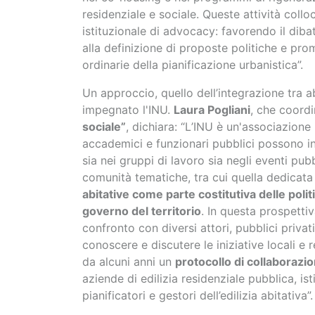
residenziale e sociale. Queste attività col
istituzionale di advocacy: favorendo il dibat
alla definizione di proposte politiche e pro
ordinarie della pianificazione urbanistica”.
Un approccio, quello dell’integrazione tra a
impegnato l'INU.
Laura P
ogliani
, che coord
sociale”
, dichiara: “L
’INU è un'associazione in
accademici e funzionari pubblici possono inco
sia nei gruppi di lavoro sia negli eventi pu
comunità tematiche, tra cui quella dedicata 
abitative come parte costitutiva delle polit
governo del territorio
. In questa prospetti
confronto con diversi attori, pubblici privat
conoscere e discutere le iniziative locali e 
da alcuni anni un
protocollo di collaboraz
aziende di edilizia residenziale pubblica, is
pianificatori e gestori dell’edilizia abitativa”.