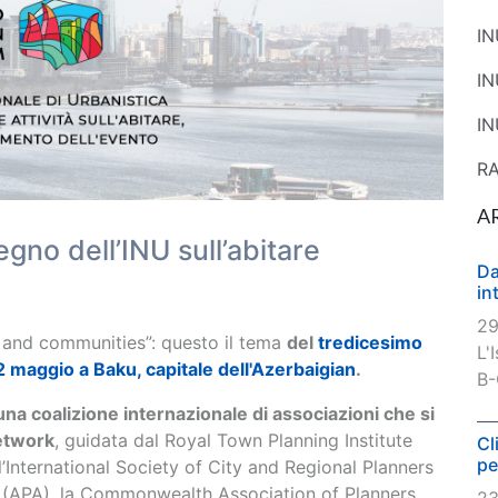
I
I
IN
R
A
gno dell’INU sull’abitare
Da
in
29
es and communities”: questo il tema
del
tredicesimo
L'
2 maggio a Baku, capitale dell'Azerbaigian
.
B-
a coalizione internazionale di associazioni che si
Network
, guidata dal Royal Town Planning Institute
Cl
pe
 l’International Society of City and Regional Planners
n (APA), la Commonwealth Association of Planners