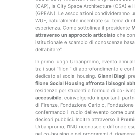
(CAP), la City Space Architecture (CSA) e 
(GPEAN). Le associazioni condivideranno uno
WUF, naturalmente incentrate sul tema di rife
esperienza. Come sottolinea il presidente
M
attraverso un approccio articolato
che com
istituzionale e scambio di conoscenze basat
dell’abitare”.
In primo luogo Urbanpromo, evento annuale 
tra i suoi “filoni” di approfondimento e co
dedicato al social housing.
Gianni Biagi
, pr
filone Social Housing affronta i bisogni abi
residenze per studenti e formule di co-livin
accessibile
, coinvolgendo importanti partn
di Firenze, Fondazione Cariplo, Fondazione
confermando il ruolo dell’evento come punto
decisori pubblici. Inoltre attraverso il
Premi
Urbanpromo, l’INU riconosce e diffonde ese
nel co-housing e nei programmi di rigenera