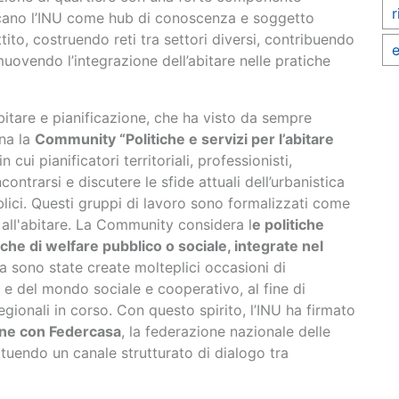
r
locano l’INU come hub di conoscenza e soggetto
tito, costruendo reti tra settori diversi, contribuendo
e
muovendo l’integrazione dell’abitare nelle pratiche
bitare e pianificazione, che ha visto da sempre
ina
la
Community “Politiche e servizi per l’abitare
 cui pianificatori territoriali, professionisti,
ntrarsi e discutere le sfide attuali dell’urbanistica
bblici. Questi gruppi di lavoro sono formalizzati come
all'abitare.
La Community
considera l
e politiche
iche di welfare pubblico o sociale, integrate nel
va sono state create molteplici occasioni di
i e del mondo sociale e cooperativo, al fine di
regionali in corso. Con questo spirito, l’INU ha firmato
ione con Federcasa
, la federazione nazionale delle
tituendo un canale strutturato di dialogo tra