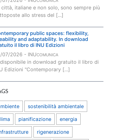
/07/2026 - INU
COMUNICA
 città, italiane e non solo, sono sempre più
ttoposte allo stress del [...]
ntemporary public spaces: flexibility,
veability and adaptability. In download
atuito il libro di INU Edizioni
/07/2026 - INU
COMUNICA
 disponibile in download gratuito il libro di
U Edizioni "Contemporary [...]
AGS
ambiente
sostenibilità ambientale
lima
pianificazione
energia
nfrastrutture
rigenerazione