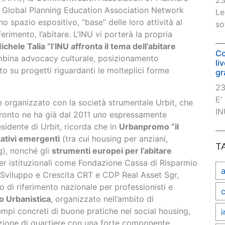
23
il Global Planning Education Association Network
Le
 spazio espositivo, “base” delle loro attività al
so
rimento, l’abitare. L’INU vi porterà la propria
ichele Talia “l’INU affronta il tema dell’abitare
Co
bina advocacy culturale, posizionamento
li
o su progetti riguardanti le molteplici forme
gr
23
E'
organizzato con la società strumentale Urbit, che
IN
nfronto ne ha già dal 2011 uno espressamente
esidente di Urbit, ricorda che in
Urbanpromo “il
tativi emergenti
(tra cui housing per anziani,
T
g), nonché gli
strumenti europei per l’abitare
er istituzionali come Fondazione Cassa di Risparmio
 Sviluppo e Crescita CRT e CDP Real Asset Sgr,
 di riferimento nazionale per professionisti e
c
o Urbanistica
, organizzato nell’ambito di
mpi concreti di buone pratiche nel social housing,
i
zione di quartiere con una forte componente