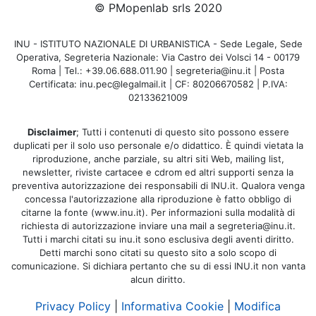
© PMopenlab srls 2020
INU - ISTITUTO NAZIONALE DI URBANISTICA - Sede Legale, Sede
Operativa, Segreteria Nazionale: Via Castro dei Volsci 14 - 00179
Roma | Tel.: +39.06.688.011.90 | segreteria@inu.it | Posta
Certificata: inu.pec@legalmail.it | CF: 80206670582 | P.IVA:
02133621009
Disclaimer
; Tutti i contenuti di questo sito possono essere
duplicati per il solo uso personale e/o didattico. È quindi vietata la
riproduzione, anche parziale, su altri siti Web, mailing list,
newsletter, riviste cartacee e cdrom ed altri supporti senza la
preventiva autorizzazione dei responsabili di INU.it. Qualora venga
concessa l'autorizzazione alla riproduzione è fatto obbligo di
citarne la fonte (www.inu.it). Per informazioni sulla modalità di
richiesta di autorizzazione inviare una mail a segreteria@inu.it.
Tutti i marchi citati su inu.it sono esclusiva degli aventi diritto.
Detti marchi sono citati su questo sito a solo scopo di
comunicazione. Si dichiara pertanto che su di essi INU.it non vanta
alcun diritto.
Privacy Policy
|
Informativa Cookie
|
Modifica