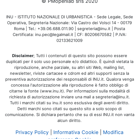
© PMopenlab srls 2020
INU - ISTITUTO NAZIONALE DI URBANISTICA - Sede Legale, Sede
Operativa, Segreteria Nazionale: Via Castro dei Volsci 14 - 00179
Roma | Tel.: +39.06.688.011.90 | segreteria@inu.it | Posta
Certificata: inu.pec@legalmail.it | CF: 80206670582 | P.IVA:
02133621009
Disclaimer
; Tutti i contenuti di questo sito possono essere
duplicati per il solo uso personale e/o didattico. È quindi vietata la
riproduzione, anche parziale, su altri siti Web, mailing list,
newsletter, riviste cartacee e cdrom ed altri supporti senza la
preventiva autorizzazione dei responsabili di INU.it. Qualora venga
concessa l'autorizzazione alla riproduzione è fatto obbligo di
citarne la fonte (www.inu.it). Per informazioni sulla modalità di
richiesta di autorizzazione inviare una mail a segreteria@inu.it.
Tutti i marchi citati su inu.it sono esclusiva degli aventi diritto.
Detti marchi sono citati su questo sito a solo scopo di
comunicazione. Si dichiara pertanto che su di essi INU.it non vanta
alcun diritto.
Privacy Policy
|
Informativa Cookie
|
Modifica