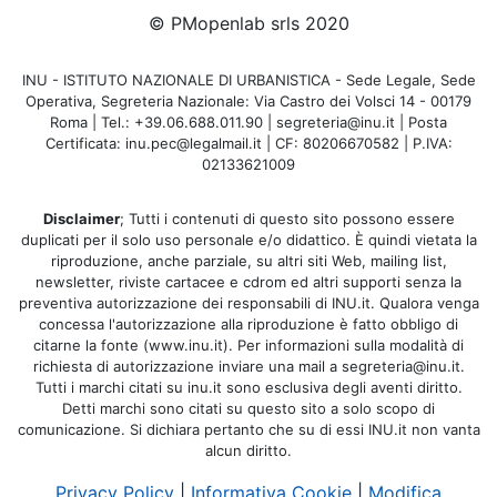
© PMopenlab srls 2020
INU - ISTITUTO NAZIONALE DI URBANISTICA - Sede Legale, Sede
Operativa, Segreteria Nazionale: Via Castro dei Volsci 14 - 00179
Roma | Tel.: +39.06.688.011.90 | segreteria@inu.it | Posta
Certificata: inu.pec@legalmail.it | CF: 80206670582 | P.IVA:
02133621009
Disclaimer
; Tutti i contenuti di questo sito possono essere
duplicati per il solo uso personale e/o didattico. È quindi vietata la
riproduzione, anche parziale, su altri siti Web, mailing list,
newsletter, riviste cartacee e cdrom ed altri supporti senza la
preventiva autorizzazione dei responsabili di INU.it. Qualora venga
concessa l'autorizzazione alla riproduzione è fatto obbligo di
citarne la fonte (www.inu.it). Per informazioni sulla modalità di
richiesta di autorizzazione inviare una mail a segreteria@inu.it.
Tutti i marchi citati su inu.it sono esclusiva degli aventi diritto.
Detti marchi sono citati su questo sito a solo scopo di
comunicazione. Si dichiara pertanto che su di essi INU.it non vanta
alcun diritto.
Privacy Policy
|
Informativa Cookie
|
Modifica