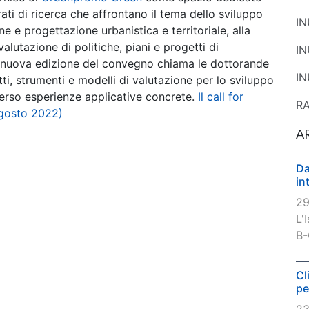
ati di ricerca che affrontano il tema dello sviluppo
I
ne e progettazione urbanistica e territoriale, alla
alutazione di politiche, piani e progetti di
I
 La nuova edizione del convegno chiama le dottorande
IN
ti, strumenti e modelli di valutazione per lo sviluppo
raverso esperienze applicative concrete.
Il call for
R
agosto 2022)
A
Da
in
29
L'
B-
Cl
pe