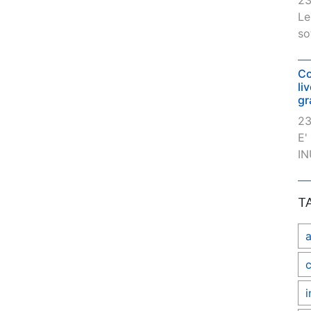
23
Le
so
Co
li
gr
23
E'
IN
T
c
i