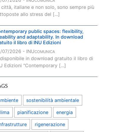
/07/2026 - INU
COMUNICA
 città, italiane e non solo, sono sempre più
ttoposte allo stress del [...]
ntemporary public spaces: flexibility,
veability and adaptability. In download
atuito il libro di INU Edizioni
/07/2026 - INU
COMUNICA
 disponibile in download gratuito il libro di
U Edizioni "Contemporary [...]
AGS
ambiente
sostenibilità ambientale
lima
pianificazione
energia
nfrastrutture
rigenerazione