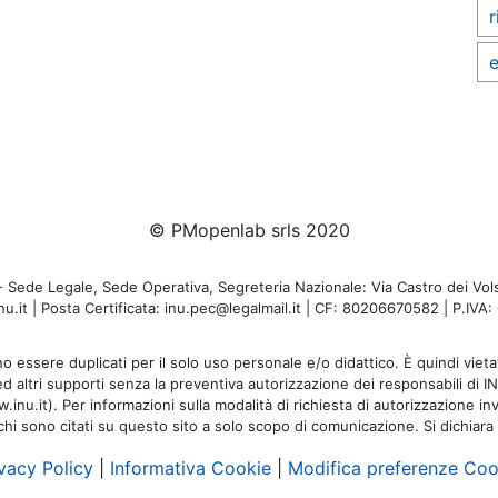
r
e
© PMopenlab srls 2020
de Legale, Sede Operativa, Segreteria Nazionale: Via Castro dei Volsc
u.it | Posta Certificata: inu.pec@legalmail.it | CF: 80206670582 | P.IV
o essere duplicati per il solo uso personale e/o didattico. È quindi vietat
 ed altri supporti senza la preventiva autorizzazione dei responsabili di I
inu.it). Per informazioni sulla modalità di richiesta di autorizzazione invi
rchi sono citati su questo sito a solo scopo di comunicazione. Si dichiara
vacy Policy
|
Informativa Cookie
|
Modifica preferenze Coo