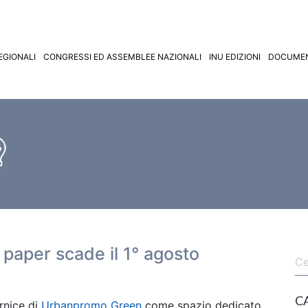
EGIONALI
CONGRESSI ED ASSEMBLEE NAZIONALI
INU EDIZIONI
DOCUMEN
 paper scade il 1° agosto
C
rnice di
Urbanpromo
Green
come spazio dedicato