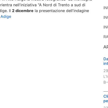
 rientra nell'iniziativa "A Nord di Trento a sud di
I
ige. Il
2 dicembre
la presentazione dell'indagine
o Adige
I
IN
R
A
Da
in
29
L'
B-
Cl
pe