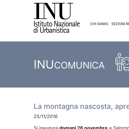
CHI SIAMO
SEZIONI R
INU
COMUNICA
La montagna nascosta, apre
25/11/2016
Si inaugura
domani 26 novembre
a Salorno