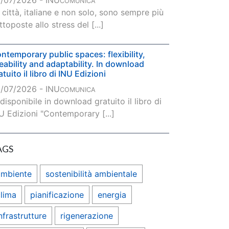
/07/2026 - INU
COMUNICA
 città, italiane e non solo, sono sempre più
ttoposte allo stress del [...]
ntemporary public spaces: flexibility,
veability and adaptability. In download
atuito il libro di INU Edizioni
/07/2026 - INU
COMUNICA
 disponibile in download gratuito il libro di
U Edizioni "Contemporary [...]
AGS
ambiente
sostenibilità ambientale
lima
pianificazione
energia
nfrastrutture
rigenerazione