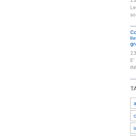
23
Le
so
Co
li
gr
23
E'
IN
T
c
i