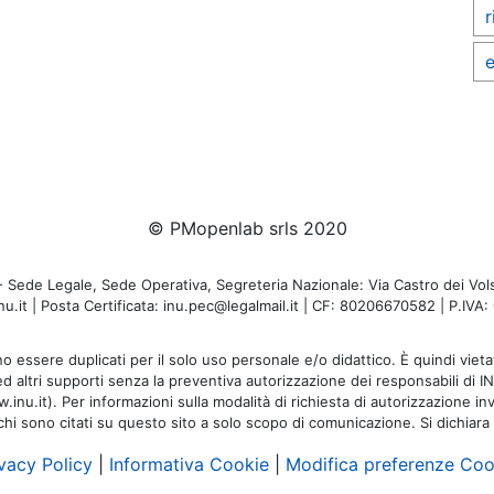
r
e
© PMopenlab srls 2020
de Legale, Sede Operativa, Segreteria Nazionale: Via Castro dei Volsc
u.it | Posta Certificata: inu.pec@legalmail.it | CF: 80206670582 | P.IV
o essere duplicati per il solo uso personale e/o didattico. È quindi vietat
 ed altri supporti senza la preventiva autorizzazione dei responsabili di I
inu.it). Per informazioni sulla modalità di richiesta di autorizzazione invi
rchi sono citati su questo sito a solo scopo di comunicazione. Si dichiara
vacy Policy
|
Informativa Cookie
|
Modifica preferenze Coo