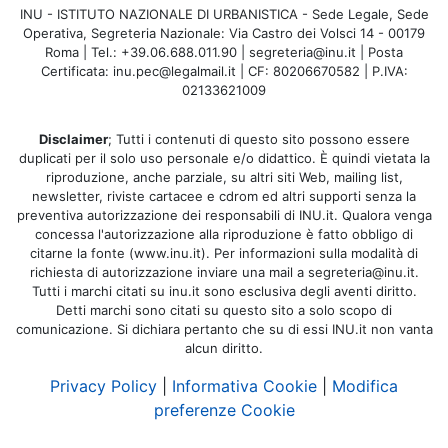
INU - ISTITUTO NAZIONALE DI URBANISTICA - Sede Legale, Sede
Operativa, Segreteria Nazionale: Via Castro dei Volsci 14 - 00179
Roma | Tel.: +39.06.688.011.90 | segreteria@inu.it | Posta
Certificata: inu.pec@legalmail.it | CF: 80206670582 | P.IVA:
02133621009
Disclaimer
; Tutti i contenuti di questo sito possono essere
duplicati per il solo uso personale e/o didattico. È quindi vietata la
riproduzione, anche parziale, su altri siti Web, mailing list,
newsletter, riviste cartacee e cdrom ed altri supporti senza la
preventiva autorizzazione dei responsabili di INU.it. Qualora venga
concessa l'autorizzazione alla riproduzione è fatto obbligo di
citarne la fonte (www.inu.it). Per informazioni sulla modalità di
richiesta di autorizzazione inviare una mail a segreteria@inu.it.
Tutti i marchi citati su inu.it sono esclusiva degli aventi diritto.
Detti marchi sono citati su questo sito a solo scopo di
comunicazione. Si dichiara pertanto che su di essi INU.it non vanta
alcun diritto.
Privacy Policy
|
Informativa Cookie
|
Modifica
preferenze Cookie