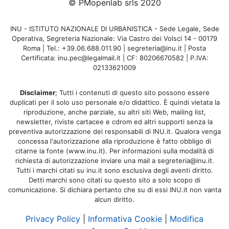
© PMopenlab srls 2020
INU - ISTITUTO NAZIONALE DI URBANISTICA - Sede Legale, Sede
Operativa, Segreteria Nazionale: Via Castro dei Volsci 14 - 00179
Roma | Tel.: +39.06.688.011.90 | segreteria@inu.it | Posta
Certificata: inu.pec@legalmail.it | CF: 80206670582 | P.IVA:
02133621009
Disclaimer
; Tutti i contenuti di questo sito possono essere
duplicati per il solo uso personale e/o didattico. È quindi vietata la
riproduzione, anche parziale, su altri siti Web, mailing list,
newsletter, riviste cartacee e cdrom ed altri supporti senza la
preventiva autorizzazione dei responsabili di INU.it. Qualora venga
concessa l'autorizzazione alla riproduzione è fatto obbligo di
citarne la fonte (www.inu.it). Per informazioni sulla modalità di
richiesta di autorizzazione inviare una mail a segreteria@inu.it.
Tutti i marchi citati su inu.it sono esclusiva degli aventi diritto.
Detti marchi sono citati su questo sito a solo scopo di
comunicazione. Si dichiara pertanto che su di essi INU.it non vanta
alcun diritto.
Privacy Policy
|
Informativa Cookie
|
Modifica