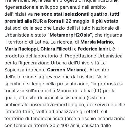
Tra le ricerche, le tesi e i progetti di riqualificazione,
rigenerazione e sviluppo pervenuti nell'ambito
dell'iniziativa
ne sono stati selezionati quattro, tutti
premiati alla RUR a Roma il 22 maggio
. Il
più votato
dai soci della sezione Lazio dell’Istituto Nazionale di
Urbanistica è stato
“MetamorpH2Osis”
, che riguarda
il territorio di Latina. La ricerca, di
Marsia Marino
,
Maria Racioppi
,
Chiara Filicetti
e
Federico Ianiri
, è il
prodotto del laboratorio di Progettazione Urbanistica
per la Rigenerazione Urbana dell’Università La
Sapienza (docente
Carmen Mariano
). Al centro
dell’attenzione la prevenzione dal rischio. Nello
specifico, si legge nella presentazione, "la proposta si
focalizza sull’area della Marina di Latina (LT) per la
quale, ad esito di un’analisi sistemica (sistema
ambientale, insediativo-morfologico, dei servizi e delle
infrastrutture) volta ad analizzare gli effetti sul
territorio di fenomeni acuti (aree a rischio esondazione
con tempi di ritorno 30 e 100 anni, causata dalle