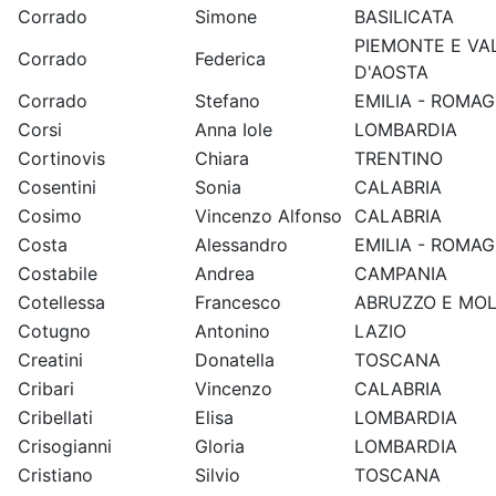
Corrado
Simone
BASILICATA
PIEMONTE E VA
Corrado
Federica
D'AOSTA
Corrado
Stefano
EMILIA - ROMA
Corsi
Anna Iole
LOMBARDIA
Cortinovis
Chiara
TRENTINO
Cosentini
Sonia
CALABRIA
Cosimo
Vincenzo Alfonso
CALABRIA
Costa
Alessandro
EMILIA - ROMA
Costabile
Andrea
CAMPANIA
Cotellessa
Francesco
ABRUZZO E MOL
Cotugno
Antonino
LAZIO
Creatini
Donatella
TOSCANA
Cribari
Vincenzo
CALABRIA
Cribellati
Elisa
LOMBARDIA
Crisogianni
Gloria
LOMBARDIA
Cristiano
Silvio
TOSCANA