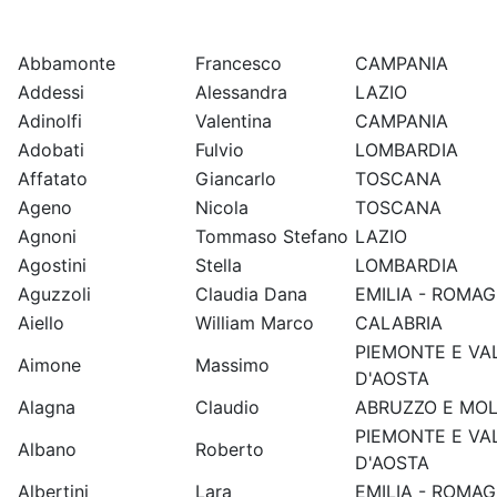
Abbamonte
Francesco
CAMPANIA
Addessi
Alessandra
LAZIO
Adinolfi
Valentina
CAMPANIA
Adobati
Fulvio
LOMBARDIA
Affatato
Giancarlo
TOSCANA
Ageno
Nicola
TOSCANA
Agnoni
Tommaso Stefano
LAZIO
Agostini
Stella
LOMBARDIA
Aguzzoli
Claudia Dana
EMILIA - ROMA
Aiello
William Marco
CALABRIA
PIEMONTE E VA
Aimone
Massimo
D'AOSTA
Alagna
Claudio
ABRUZZO E MOL
PIEMONTE E VA
Albano
Roberto
D'AOSTA
Albertini
Lara
EMILIA - ROMA