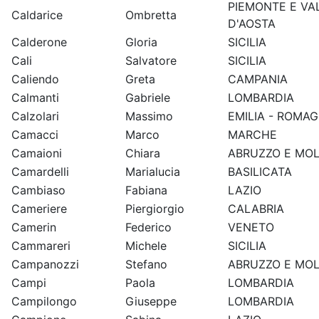
PIEMONTE E VA
Caldarice
Ombretta
D'AOSTA
Calderone
Gloria
SICILIA
Cali
Salvatore
SICILIA
Caliendo
Greta
CAMPANIA
Calmanti
Gabriele
LOMBARDIA
Calzolari
Massimo
EMILIA - ROMA
Camacci
Marco
MARCHE
Camaioni
Chiara
ABRUZZO E MOL
Camardelli
Marialucia
BASILICATA
Cambiaso
Fabiana
LAZIO
Cameriere
Piergiorgio
CALABRIA
Camerin
Federico
VENETO
Cammareri
Michele
SICILIA
Campanozzi
Stefano
ABRUZZO E MOL
Campi
Paola
LOMBARDIA
Campilongo
Giuseppe
LOMBARDIA