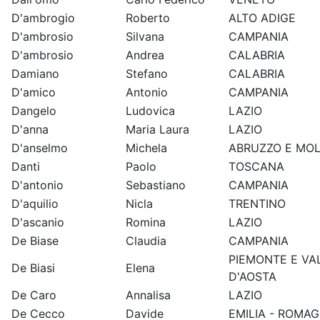
D'ambrogio
Roberto
ALTO ADIGE
D'ambrosio
Silvana
CAMPANIA
D'ambrosio
Andrea
CALABRIA
Damiano
Stefano
CALABRIA
D'amico
Antonio
CAMPANIA
Dangelo
Ludovica
LAZIO
D'anna
Maria Laura
LAZIO
D'anselmo
Michela
ABRUZZO E MOL
Danti
Paolo
TOSCANA
D'antonio
Sebastiano
CAMPANIA
D'aquilio
Nicla
TRENTINO
D'ascanio
Romina
LAZIO
De Biase
Claudia
CAMPANIA
PIEMONTE E VA
De Biasi
Elena
D'AOSTA
De Caro
Annalisa
LAZIO
De Cecco
Davide
EMILIA - ROMA