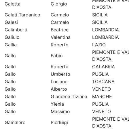
PIEMONTE E VA
Gaietta
Giorgio
D'AOSTA
Galati Tardanico
Carmelo
SICILIA
Galesi
Carmelo
SICILIA
Galimberti
Beatrice
LOMBARDIA
Galiulo
Valentina
LOMBARDIA
Gallia
Roberto
LAZIO
PIEMONTE E VA
Gallo
Fabio
D'AOSTA
Gallo
Roberto
CALABRIA
Gallo
Umberto
PUGLIA
Gallo
Luciano
TOSCANA
Gallo
Alberto
VENETO
Gallo
Giacoma Tiziana
MARCHE
Gallo
Ylenia
PUGLIA
Gallo
Massimo
VENETO
PIEMONTE E VA
Gamalero
Pierluigi
D'AOSTA