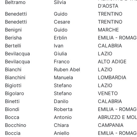
Beltramo
Silvia
D'AOSTA
Benedetti
Guido
TRENTINO
Benedetti
Cesare
TRENTINO
Benigni
Guido
MARCHE
Berisha
Erblin
EMILIA - ROMA
Bertelli
Ivan
CALABRIA
Bevilacqua
Giulia
LAZIO
Bevilacqua
Franco
ALTO ADIGE
Bianchi
Ruben Abel
LAZIO
Bianchini
Manuela
LOMBARDIA
Bigiotti
Stefano
LAZIO
Bigolaro
Stefano
VENETO
Binetti
Danilo
CALABRIA
Biondi
Roberta
EMILIA - ROMA
Bocca
Antonio
ABRUZZO E MOL
Bocchino
Chiara
CAMPANIA
Boccia
Aniello
EMILIA - ROMA