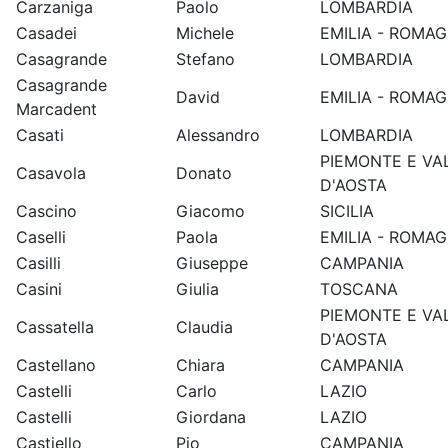
Carzaniga
Paolo
LOMBARDIA
Casadei
Michele
EMILIA - ROMA
Casagrande
Stefano
LOMBARDIA
Casagrande
David
EMILIA - ROMA
Marcadent
Casati
Alessandro
LOMBARDIA
PIEMONTE E VA
Casavola
Donato
D'AOSTA
Cascino
Giacomo
SICILIA
Caselli
Paola
EMILIA - ROMA
Casilli
Giuseppe
CAMPANIA
Casini
Giulia
TOSCANA
PIEMONTE E VA
Cassatella
Claudia
D'AOSTA
Castellano
Chiara
CAMPANIA
Castelli
Carlo
LAZIO
Castelli
Giordana
LAZIO
Castiello
Pio
CAMPANIA