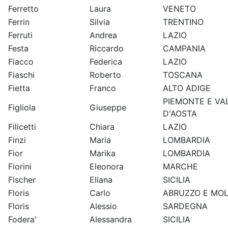
Ferretto
Laura
VENETO
Ferrin
Silvia
TRENTINO
Ferruti
Andrea
LAZIO
Festa
Riccardo
CAMPANIA
Fiacco
Federica
LAZIO
Fiaschi
Roberto
TOSCANA
Fietta
Franco
ALTO ADIGE
PIEMONTE E VA
Figliola
Giuseppe
D'AOSTA
Filicetti
Chiara
LAZIO
Finzi
Maria
LOMBARDIA
Fior
Marika
LOMBARDIA
Fiorini
Eleonora
MARCHE
Fischer
Eliana
SICILIA
Floris
Carlo
ABRUZZO E MOL
Floris
Alessio
SARDEGNA
Fodera'
Alessandra
SICILIA