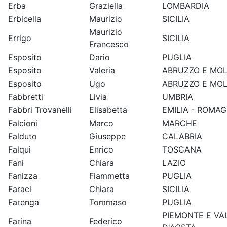
Erba
Graziella
LOMBARDIA
Erbicella
Maurizio
SICILIA
Maurizio
Errigo
SICILIA
Francesco
Esposito
Dario
PUGLIA
Esposito
Valeria
ABRUZZO E MOL
Esposito
Ugo
ABRUZZO E MOL
Fabbretti
Livia
UMBRIA
Fabbri Trovanelli
Elisabetta
EMILIA - ROMA
Falcioni
Marco
MARCHE
Falduto
Giuseppe
CALABRIA
Falqui
Enrico
TOSCANA
Fani
Chiara
LAZIO
Fanizza
Fiammetta
PUGLIA
Faraci
Chiara
SICILIA
Farenga
Tommaso
PUGLIA
PIEMONTE E VA
Farina
Federico