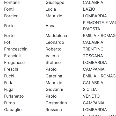
Fontana
Giuseppe
CALABRIA
Fonti
Lucia
LAZIO
Forcieri
Maurizio
LOMBARDIA
PIEMONTE E VA
Forte
Anna
D'AOSTA
Fortelli
Maddalena
EMILIA - ROMA
Foti
Leonardo
CALABRIA
Franceschini
Roberto
TRENTINO
Francioli
Valeria
TOSCANA
Fregonese
Stefano
LOMBARDIA
Freschi
Paolo
CAMPANIA
Fuchi
Caterina
EMILIA - ROMA
Fuda
Maurizio
CALABRIA
Fuga'
Giovanni
SICILIA
Furlanetto
Paolo
VENETO
Furno
Costantino
CAMPANIA
Gabaglio
Rossana
LOMBARDIA