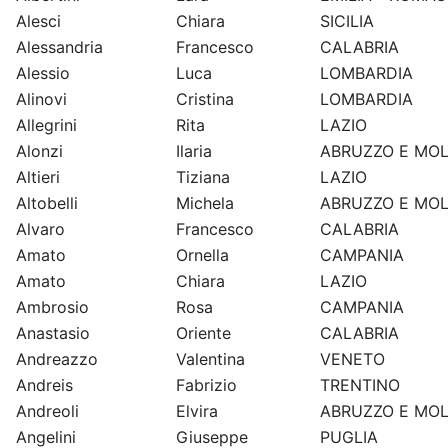
Alesci
Chiara
SICILIA
Alessandria
Francesco
CALABRIA
Alessio
Luca
LOMBARDIA
Alinovi
Cristina
LOMBARDIA
Allegrini
Rita
LAZIO
Alonzi
Ilaria
ABRUZZO E MOL
Altieri
Tiziana
LAZIO
Altobelli
Michela
ABRUZZO E MOL
Alvaro
Francesco
CALABRIA
Amato
Ornella
CAMPANIA
Amato
Chiara
LAZIO
Ambrosio
Rosa
CAMPANIA
Anastasio
Oriente
CALABRIA
Andreazzo
Valentina
VENETO
Andreis
Fabrizio
TRENTINO
Andreoli
Elvira
ABRUZZO E MOL
Angelini
Giuseppe
PUGLIA