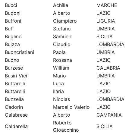
Bucci
Achille
MARCHE
Budoni
Alberto
LAZIO
Buffoni
Giampiero
LIGURIA
Bufi
Stefano
UMBRIA
Buglino
Samuele
SICILIA
Buizza
Claudio
LOMBARDIA
Buoncristiani
Paola
UMBRIA
Buono
Rossana
LAZIO
Burzese
William
CALABRIA
Busiri Vici
Mario
UMBRIA
Buttarelli
Luca
LAZIO
Buttarelli
Ilaria
LAZIO
Buzzella
Nicolas
LOMBARDIA
Cadorin
Marcello Valerio
LAZIO
Calabrese
Alberto
CAMPANIA
Roberto
Caldarella
SICILIA
Gioacchino