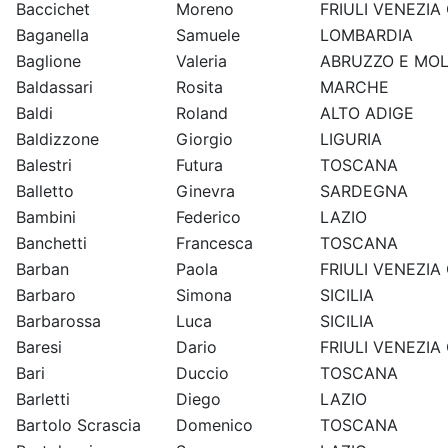
Baccichet
Moreno
FRIULI VENEZIA 
Baganella
Samuele
LOMBARDIA
Baglione
Valeria
ABRUZZO E MOL
Baldassari
Rosita
MARCHE
Baldi
Roland
ALTO ADIGE
Baldizzone
Giorgio
LIGURIA
Balestri
Futura
TOSCANA
Balletto
Ginevra
SARDEGNA
Bambini
Federico
LAZIO
Banchetti
Francesca
TOSCANA
Barban
Paola
FRIULI VENEZIA 
Barbaro
Simona
SICILIA
Barbarossa
Luca
SICILIA
Baresi
Dario
FRIULI VENEZIA 
Bari
Duccio
TOSCANA
Barletti
Diego
LAZIO
Bartolo Scrascia
Domenico
TOSCANA