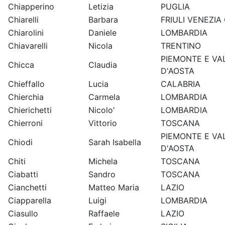
Chiapperino
Letizia
PUGLIA
Chiarelli
Barbara
FRIULI VENEZIA 
Chiarolini
Daniele
LOMBARDIA
Chiavarelli
Nicola
TRENTINO
PIEMONTE E VA
Chicca
Claudia
D'AOSTA
Chieffallo
Lucia
CALABRIA
Chierchia
Carmela
LOMBARDIA
Chierichetti
Nicolo'
LOMBARDIA
Chierroni
Vittorio
TOSCANA
PIEMONTE E VA
Chiodi
Sarah Isabella
D'AOSTA
Chiti
Michela
TOSCANA
Ciabatti
Sandro
TOSCANA
Cianchetti
Matteo Maria
LAZIO
Ciapparella
Luigi
LOMBARDIA
Ciasullo
Raffaele
LAZIO