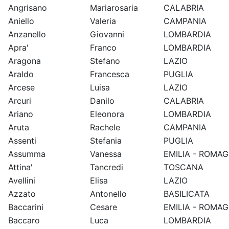
Angrisano
Mariarosaria
CALABRIA
Aniello
Valeria
CAMPANIA
Anzanello
Giovanni
LOMBARDIA
Apra'
Franco
LOMBARDIA
Aragona
Stefano
LAZIO
Araldo
Francesca
PUGLIA
Arcese
Luisa
LAZIO
Arcuri
Danilo
CALABRIA
Ariano
Eleonora
LOMBARDIA
Aruta
Rachele
CAMPANIA
Assenti
Stefania
PUGLIA
Assumma
Vanessa
EMILIA - ROMA
Attina'
Tancredi
TOSCANA
Avellini
Elisa
LAZIO
Azzato
Antonello
BASILICATA
Baccarini
Cesare
EMILIA - ROMA
Baccaro
Luca
LOMBARDIA