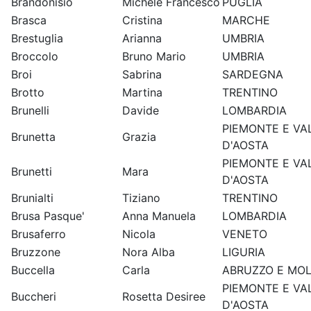
Brandonisio
Michele Francesco
PUGLIA
Brasca
Cristina
MARCHE
Brestuglia
Arianna
UMBRIA
Broccolo
Bruno Mario
UMBRIA
Broi
Sabrina
SARDEGNA
Brotto
Martina
TRENTINO
Brunelli
Davide
LOMBARDIA
PIEMONTE E VA
Brunetta
Grazia
D'AOSTA
PIEMONTE E VA
Brunetti
Mara
D'AOSTA
Brunialti
Tiziano
TRENTINO
Brusa Pasque'
Anna Manuela
LOMBARDIA
Brusaferro
Nicola
VENETO
Bruzzone
Nora Alba
LIGURIA
Buccella
Carla
ABRUZZO E MOL
PIEMONTE E VA
Buccheri
Rosetta Desiree
D'AOSTA