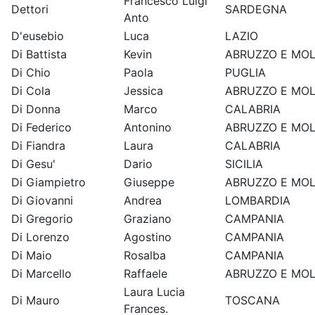
Francesco Luigi
Dettori
SARDEGNA
Anto
D'eusebio
Luca
LAZIO
Di Battista
Kevin
ABRUZZO E MOL
Di Chio
Paola
PUGLIA
Di Cola
Jessica
ABRUZZO E MOL
Di Donna
Marco
CALABRIA
Di Federico
Antonino
ABRUZZO E MOL
Di Fiandra
Laura
CALABRIA
Di Gesu'
Dario
SICILIA
Di Giampietro
Giuseppe
ABRUZZO E MOL
Di Giovanni
Andrea
LOMBARDIA
Di Gregorio
Graziano
CAMPANIA
Di Lorenzo
Agostino
CAMPANIA
Di Maio
Rosalba
CAMPANIA
Di Marcello
Raffaele
ABRUZZO E MOL
Laura Lucia
Di Mauro
TOSCANA
Frances.