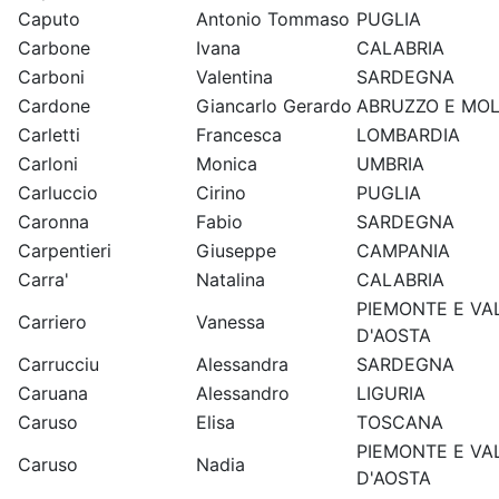
Caputo
Antonio Tommaso
PUGLIA
Carbone
Ivana
CALABRIA
Carboni
Valentina
SARDEGNA
Cardone
Giancarlo Gerardo
ABRUZZO E MOL
Carletti
Francesca
LOMBARDIA
Carloni
Monica
UMBRIA
Carluccio
Cirino
PUGLIA
Caronna
Fabio
SARDEGNA
Carpentieri
Giuseppe
CAMPANIA
Carra'
Natalina
CALABRIA
PIEMONTE E VA
Carriero
Vanessa
D'AOSTA
Carrucciu
Alessandra
SARDEGNA
Caruana
Alessandro
LIGURIA
Caruso
Elisa
TOSCANA
PIEMONTE E VA
Caruso
Nadia
D'AOSTA