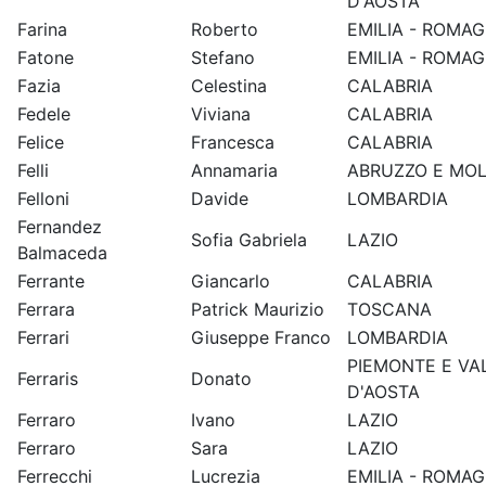
D'AOSTA
Farina
Roberto
EMILIA - ROMA
Fatone
Stefano
EMILIA - ROMA
Fazia
Celestina
CALABRIA
Fedele
Viviana
CALABRIA
Felice
Francesca
CALABRIA
Felli
Annamaria
ABRUZZO E MOL
Felloni
Davide
LOMBARDIA
Fernandez
Sofia Gabriela
LAZIO
Balmaceda
Ferrante
Giancarlo
CALABRIA
Ferrara
Patrick Maurizio
TOSCANA
Ferrari
Giuseppe Franco
LOMBARDIA
PIEMONTE E VA
Ferraris
Donato
D'AOSTA
Ferraro
Ivano
LAZIO
Ferraro
Sara
LAZIO
Ferrecchi
Lucrezia
EMILIA - ROMA