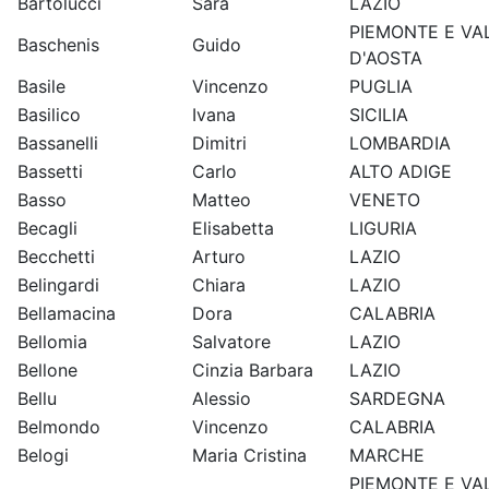
Bartolucci
Sara
LAZIO
PIEMONTE E VA
Baschenis
Guido
D'AOSTA
Basile
Vincenzo
PUGLIA
Basilico
Ivana
SICILIA
Bassanelli
Dimitri
LOMBARDIA
Bassetti
Carlo
ALTO ADIGE
Basso
Matteo
VENETO
Becagli
Elisabetta
LIGURIA
Becchetti
Arturo
LAZIO
Belingardi
Chiara
LAZIO
Bellamacina
Dora
CALABRIA
Bellomia
Salvatore
LAZIO
Bellone
Cinzia Barbara
LAZIO
Bellu
Alessio
SARDEGNA
Belmondo
Vincenzo
CALABRIA
Belogi
Maria Cristina
MARCHE
PIEMONTE E VA