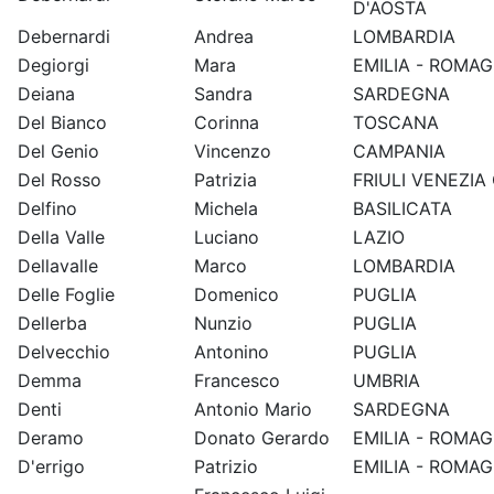
D'AOSTA
Debernardi
Andrea
LOMBARDIA
Degiorgi
Mara
EMILIA - ROMA
Deiana
Sandra
SARDEGNA
Del Bianco
Corinna
TOSCANA
Del Genio
Vincenzo
CAMPANIA
Del Rosso
Patrizia
FRIULI VENEZIA 
Delfino
Michela
BASILICATA
Della Valle
Luciano
LAZIO
Dellavalle
Marco
LOMBARDIA
Delle Foglie
Domenico
PUGLIA
Dellerba
Nunzio
PUGLIA
Delvecchio
Antonino
PUGLIA
Demma
Francesco
UMBRIA
Denti
Antonio Mario
SARDEGNA
Deramo
Donato Gerardo
EMILIA - ROMA
D'errigo
Patrizio
EMILIA - ROMA