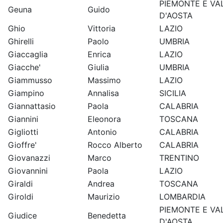
PIEMONTE E VA
Geuna
Guido
D'AOSTA
Ghio
Vittoria
LAZIO
Ghirelli
Paolo
UMBRIA
Giaccaglia
Enrica
LAZIO
Giacche'
Giulia
UMBRIA
Giammusso
Massimo
LAZIO
Giampino
Annalisa
SICILIA
Giannattasio
Paola
CALABRIA
Giannini
Eleonora
TOSCANA
Gigliotti
Antonio
CALABRIA
Gioffre'
Rocco Alberto
CALABRIA
Giovanazzi
Marco
TRENTINO
Giovannini
Paola
LAZIO
Giraldi
Andrea
TOSCANA
Giroldi
Maurizio
LOMBARDIA
PIEMONTE E VA
Giudice
Benedetta
D'AOSTA