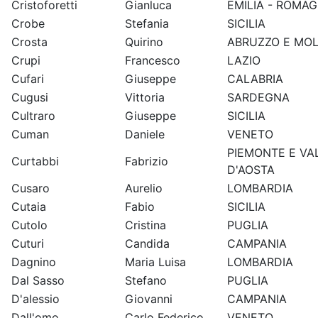
Cristoforetti
Gianluca
EMILIA - ROMA
Crobe
Stefania
SICILIA
Crosta
Quirino
ABRUZZO E MOL
Crupi
Francesco
LAZIO
Cufari
Giuseppe
CALABRIA
Cugusi
Vittoria
SARDEGNA
Cultraro
Giuseppe
SICILIA
Cuman
Daniele
VENETO
PIEMONTE E VA
Curtabbi
Fabrizio
D'AOSTA
Cusaro
Aurelio
LOMBARDIA
Cutaia
Fabio
SICILIA
Cutolo
Cristina
PUGLIA
Cuturi
Candida
CAMPANIA
Dagnino
Maria Luisa
LOMBARDIA
Dal Sasso
Stefano
PUGLIA
D'alessio
Giovanni
CAMPANIA
Dall'omo
Carlo Federico
VENETO