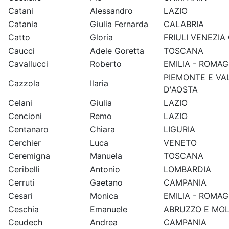
Catani
Alessandro
LAZIO
Catania
Giulia Fernarda
CALABRIA
Catto
Gloria
FRIULI VENEZIA 
Caucci
Adele Goretta
TOSCANA
Cavallucci
Roberto
EMILIA - ROMA
PIEMONTE E VA
Cazzola
Ilaria
D'AOSTA
Celani
Giulia
LAZIO
Cencioni
Remo
LAZIO
Centanaro
Chiara
LIGURIA
Cerchier
Luca
VENETO
Ceremigna
Manuela
TOSCANA
Ceribelli
Antonio
LOMBARDIA
Cerruti
Gaetano
CAMPANIA
Cesari
Monica
EMILIA - ROMA
Ceschia
Emanuele
ABRUZZO E MOL
Ceudech
Andrea
CAMPANIA