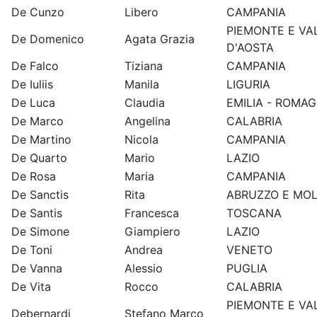
De Cunzo
Libero
CAMPANIA
PIEMONTE E VA
De Domenico
Agata Grazia
D'AOSTA
De Falco
Tiziana
CAMPANIA
De Iuliis
Manila
LIGURIA
De Luca
Claudia
EMILIA - ROMA
De Marco
Angelina
CALABRIA
De Martino
Nicola
CAMPANIA
De Quarto
Mario
LAZIO
De Rosa
Maria
CAMPANIA
De Sanctis
Rita
ABRUZZO E MOL
De Santis
Francesca
TOSCANA
De Simone
Giampiero
LAZIO
De Toni
Andrea
VENETO
De Vanna
Alessio
PUGLIA
De Vita
Rocco
CALABRIA
PIEMONTE E VA
Debernardi
Stefano Marco