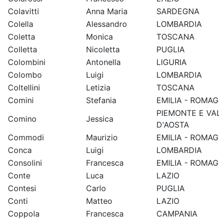
Colavitti
Anna Maria
SARDEGNA
Colella
Alessandro
LOMBARDIA
Coletta
Monica
TOSCANA
Colletta
Nicoletta
PUGLIA
Colombini
Antonella
LIGURIA
Colombo
Luigi
LOMBARDIA
Coltellini
Letizia
TOSCANA
Comini
Stefania
EMILIA - ROMA
PIEMONTE E VA
Comino
Jessica
D'AOSTA
Commodi
Maurizio
EMILIA - ROMA
Conca
Luigi
LOMBARDIA
Consolini
Francesca
EMILIA - ROMA
Conte
Luca
LAZIO
Contesi
Carlo
PUGLIA
Conti
Matteo
LAZIO
Coppola
Francesca
CAMPANIA