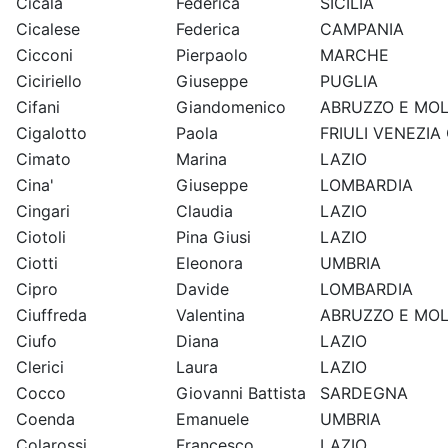
Cicala
Federica
SICILIA
Cicalese
Federica
CAMPANIA
Cicconi
Pierpaolo
MARCHE
Ciciriello
Giuseppe
PUGLIA
Cifani
Giandomenico
ABRUZZO E MOL
Cigalotto
Paola
FRIULI VENEZIA 
Cimato
Marina
LAZIO
Cina'
Giuseppe
LOMBARDIA
Cingari
Claudia
LAZIO
Ciotoli
Pina Giusi
LAZIO
Ciotti
Eleonora
UMBRIA
Cipro
Davide
LOMBARDIA
Ciuffreda
Valentina
ABRUZZO E MOL
Ciufo
Diana
LAZIO
Clerici
Laura
LAZIO
Cocco
Giovanni Battista
SARDEGNA
Coenda
Emanuele
UMBRIA
Colarossi
Francesco
LAZIO