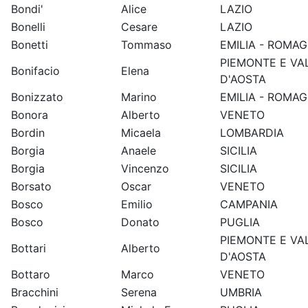
Bondi'
Alice
LAZIO
Bonelli
Cesare
LAZIO
Bonetti
Tommaso
EMILIA - ROMA
PIEMONTE E VA
Bonifacio
Elena
D'AOSTA
Bonizzato
Marino
EMILIA - ROMA
Bonora
Alberto
VENETO
Bordin
Micaela
LOMBARDIA
Borgia
Anaele
SICILIA
Borgia
Vincenzo
SICILIA
Borsato
Oscar
VENETO
Bosco
Emilio
CAMPANIA
Bosco
Donato
PUGLIA
PIEMONTE E VA
Bottari
Alberto
D'AOSTA
Bottaro
Marco
VENETO
Bracchini
Serena
UMBRIA