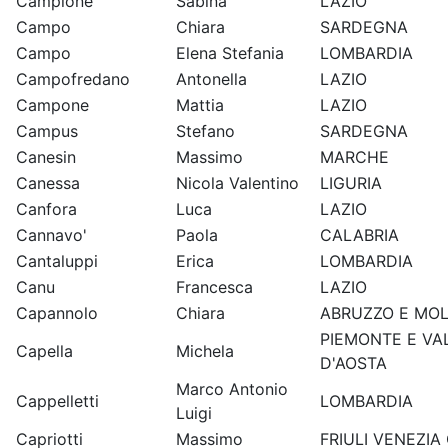
Campione
Sabina
LAZIO
Campo
Chiara
SARDEGNA
Campo
Elena Stefania
LOMBARDIA
Campofredano
Antonella
LAZIO
Campone
Mattia
LAZIO
Campus
Stefano
SARDEGNA
Canesin
Massimo
MARCHE
Canessa
Nicola Valentino
LIGURIA
Canfora
Luca
LAZIO
Cannavo'
Paola
CALABRIA
Cantaluppi
Erica
LOMBARDIA
Canu
Francesca
LAZIO
Capannolo
Chiara
ABRUZZO E MOL
PIEMONTE E VA
Capella
Michela
D'AOSTA
Marco Antonio
Cappelletti
LOMBARDIA
Luigi
Capriotti
Massimo
FRIULI VENEZIA 