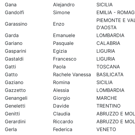
Gana
Alejandro
SICILIA
Gandolfi
Simone
EMILIA - ROMA
PIEMONTE E VA
Garassino
Enzo
D'AOSTA
Garda
Emanuele
LOMBARDIA
Gariano
Pasquale
CALABRIA
Gasparini
Egizia
LIGURIA
Gastaldi
Francesco
LIGURIA
Gatti
Paola
TOSCANA
Gatto
Rachele Vanessa
BASILICATA
Gaziano
Romina
SICILIA
Gazzetto
Alessia
LOMBARDIA
Genangeli
Giorgio
MARCHE
Geneletti
Davide
TRENTINO
Genitti
Claudia
ABRUZZO E MOL
Gerardini
Riccardo
ABRUZZO E MOL
Gerla
Federica
VENETO